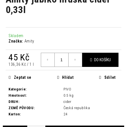
je
a
0,0
0,33l
z
j
5
í
hvězdiček.
t
?
Skladem
Značka:
Amity
45 Kč
DO KOŠÍKU
Měrná
136,36 Kč / 1 l
HLEDAT
cena:
Zeptat se
Hlídat
Sdílet
Kategorie
:
PIVO
D
Hmotnost
:
0.5 kg
o
DRUH
:
cider
p
ZEMĚ PŮVODU
:
Česká republika
o
Karton
:
24
r
u