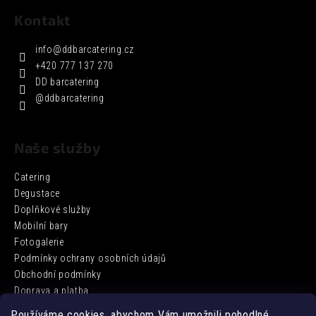
Kontakt
info
@
ddbarcatering.cz
+420 777 137 270
DD barcatering
@ddbarcatering
Naše služby
Catering
Degustace
Doplňkové služby
Mobilní bary
Fotogalerie
Podmínky ochrany osobních údajů
Obchodní podmínky
Doprava a platba
Používáme cookies, abychom Vám umožnili pohodlné