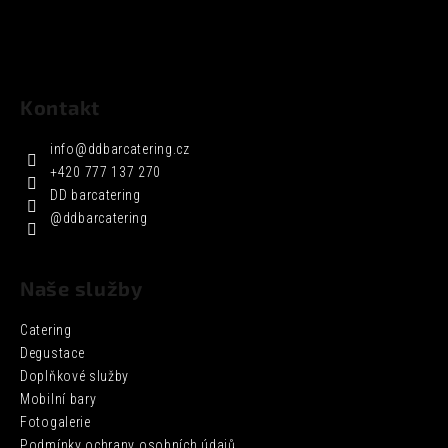
Kontakt
info
@
ddbarcatering.cz
+420 777 137 270
DD barcatering
@ddbarcatering
Naše služby
Catering
Degustace
Doplňkové služby
Mobilní bary
Fotogalerie
Podmínky ochrany osobních údajů