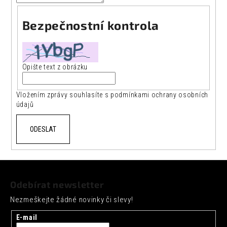
Bezpečnostní kontrola
Opište text z obrázku
Vložením zprávy souhlasíte s
podmínkami ochrany osobních
údajů
ODESLAT
Z
á
Odebírat newsletter
p
Nezmeškejte žádné novinky či slevy!
a
t
E-mail