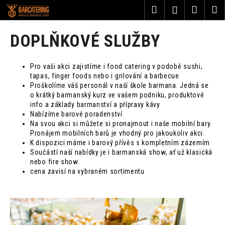
K
Přejít
Hledat
Nákup
M
Přihlášení
na
o
obsah
Zpět
Zpět
košík
š
DOPLŇKOVÉ SLUŽBY
í
C
k
o
Pro vaši akci zajistíme i food catering v podobě sushi,
tapas, finger foods nebo i grilování a barbecue
p
Proškolíme váš personál v naší škole barmana. Jedná se
o
o krátký barmanský kurz ve vašem podniku, produktové
t
info a základy barmanství a přípravy kávy
Nabízíme barové poradenství
ř
Na svou akci si můžete si pronajmout i naše mobilní bary.
e
Pronájem mobilních barů je vhodný pro jakoukoliv akci.
K dispozici máme i barový přívěs s kompletním zázemím
b
Součástí naší nabídky je i barmanská show, ať už klasická
u
nebo fire show.
j
cena zavisí na vybraném sortimentu
e
t
e
n