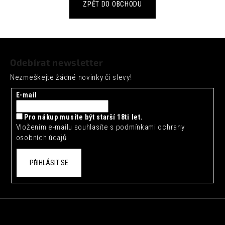
č
ZPĚT DO OBCHODU
u
j
e
Z
m
á
e
Odebírat newsletter
p
SEICHA
Nezmeškejte žádné novinky či slevy!
a
MATCHA
t
LIMETKA
E-mail
0,33L
í
42
Pro nákup musíte být starší 18ti let.
Kč
Vložením e-mailu souhlasíte s
podmínkami ochrany
osobních údajů
PŘIHLÁSIT SE