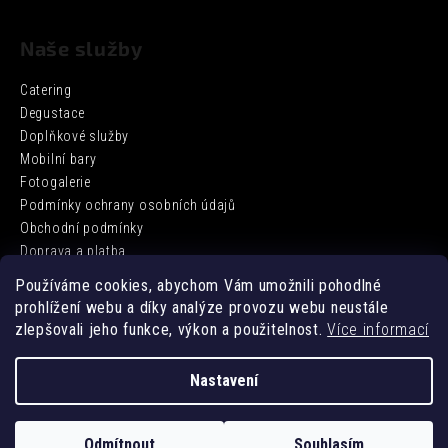
Naše služby
Catering
Degustace
Doplňkové služby
Mobilní bary
Fotogalerie
Podmínky ochrany osobních údajů
Obchodní podmínky
Doprava a platba
Používáme cookies, abychom Vám umožnili pohodlné
prohlížení webu a díky analýze provozu webu neustále
Facebook
zlepšovali jeho funkce, výkon a použitelnost.
Více informací
Nastavení
Vytvořil Shoptet
Odmítnout
Souhlasím
Copyright 2026
DD BARCATERING
. Všechna práva vyhrazena.