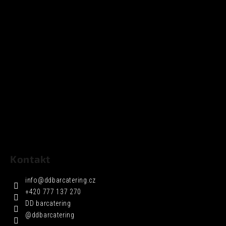
Kontakt
info
@
ddbarcatering.cz
+420 777 137 270
DD barcatering
@ddbarcatering