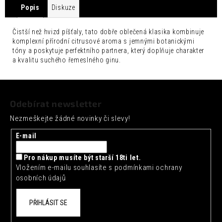
č
Popis
Diskuze
u
j
Čistší než hvizd píšťaly, tato dobře oblečená klasika kombinuje
e
komplexní přírodní citrusové aroma s jemnými botanickými
m
tóny a poskytuje perfektního partnera, který doplňuje charakter
e
a kvalitu suchého řemeslného ginu.
FENTIMANS
Z
CHERRY
COLA
á
0,275L
Odebírat newsletter
p
52
Nezmeškejte žádné novinky či slevy!
a
Kč
t
E-mail
í
Pro nákup musíte být starší 18ti let.
Vložením e-mailu souhlasíte s
podmínkami ochrany
osobních údajů
PŘIHLÁSIT SE