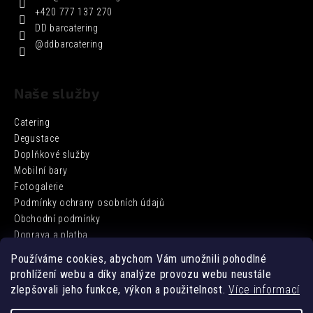
+420 777 137 270
DD barcatering
@ddbarcatering
Naše služby
Catering
Degustace
Doplňkové služby
Mobilní bary
Fotogalerie
Podmínky ochrany osobních údajů
Obchodní podmínky
Doprava a platba
Používáme cookies, abychom Vám umožnili pohodlné
prohlížení webu a díky analýze provozu webu neustále
Facebook
zlepšovali jeho funkce, výkon a použitelnost.
Více informací