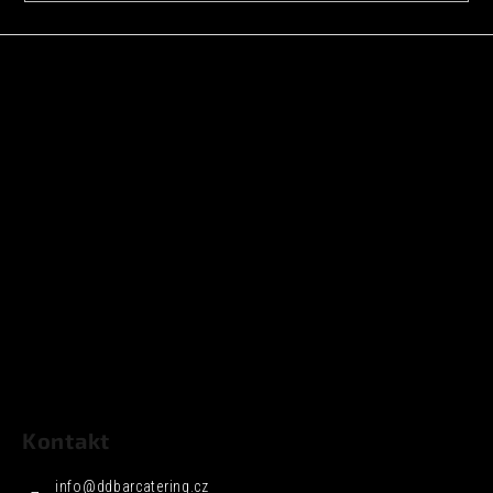
Kontakt
info
@
ddbarcatering.cz