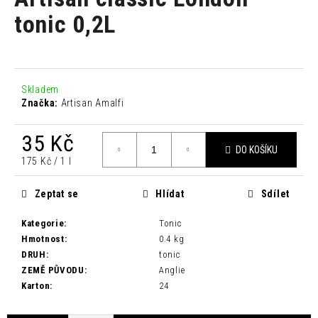
je
a
0,0
tonic 0,2L
z
j
5
í
hvězdiček.
t
?
Skladem
Značka:
Artisan Amalfi
35 Kč
DO KOŠÍKU
Měrná
175 Kč / 1 l
HLEDAT
cena:
Zeptat se
Hlídat
Sdílet
Kategorie
:
Tonic
D
Hmotnost
:
0.4 kg
o
DRUH
:
tonic
p
ZEMĚ PŮVODU
:
Anglie
o
Karton
:
24
r
u