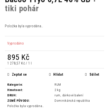
je
a
0,0
tiki pohár
z
j
5
í
hvězdiček.
t
Položka byla vyprodána…
?
Vyprodáno
895 Kč
HLEDAT
Měrná
1 278,57 Kč / 1 l
cena:
Zeptat se
Hlídat
Sdílet
D
o
Kategorie
:
RUM
p
Hmotnost
:
2 kg
o
DRUH
:
rum, dárkové balení
r
ZEMĚ PŮVODU
:
Dominikánská republika
u
Položka byla vyprodána…