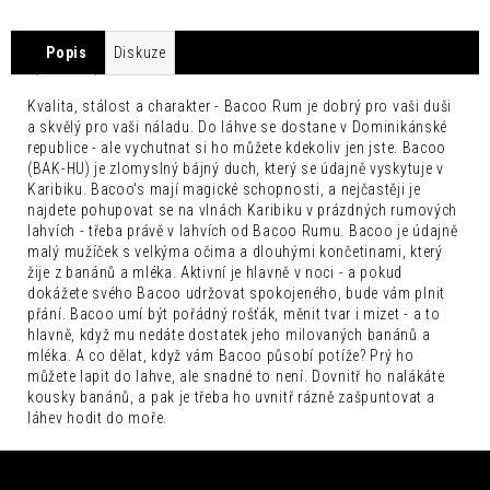
č
u
j
Popis
Diskuze
e
m
Kvalita, stálost a charakter - Bacoo Rum je dobrý pro vaši duši
e
a skvělý pro vaši náladu. Do láhve se dostane v Dominikánské
republice - ale vychutnat si ho můžete kdekoliv jen jste. Bacoo
FENTIMANS
(BAK-HU) je zlomyslný bájný duch, který se údajně vyskytuje v
CURIOSITY
Karibiku. Bacoo's mají magické schopnosti, a nejčastěji je
COLA
najdete pohupovat se na vlnách Karibiku v prázdných rumových
0,275L
lahvích - třeba právě v lahvích od Bacoo Rumu. Bacoo je údajně
52
malý mužíček s velkýma očima a dlouhými končetinami, který
Kč
žije z banánů a mléka. Aktivní je hlavně v noci - a pokud
dokážete svého Bacoo udržovat spokojeného, bude vám plnit
přání. Bacoo umí být pořádný rošťák, měnit tvar i mizet - a to
hlavně, když mu nedáte dostatek jeho milovaných banánů a
mléka. A co dělat, když vám Bacoo působí potíže? Prý ho
můžete lapit do lahve, ale snadné to není. Dovnitř ho nalákáte
kousky banánů, a pak je třeba ho uvnitř rázně zašpuntovat a
láhev hodit do moře.
Z