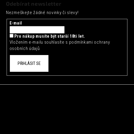
á
Odebírat newsletter
p
Nezmeškejte žádné novinky či slevy!
a
t
E-mail
í
Pro nákup musíte být starší 18ti let.
Vložením e-mailu souhlasíte s
podmínkami ochrany
osobních údajů
PŘIHLÁSIT SE