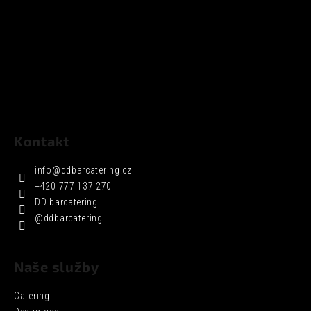
Kontakt
info
@
ddbarcatering.cz
+420 777 137 270
DD barcatering
@ddbarcatering
Naše služby
Catering