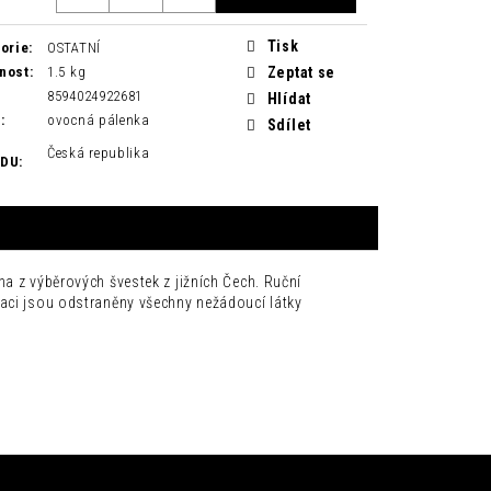
Tisk
orie
:
OSTATNÍ
nost
:
1.5 kg
Zeptat se
8594024922681
Hlídat
H
:
ovocná pálenka
Sdílet
Česká republika
ODU
:
a z výběrových švestek z jižních Čech. Ruční
laci jsou odstraněny všechny nežádoucí látky