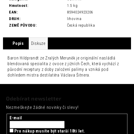
č
Hmotnost
:
1.5 kg
u
EAN
:
8594024923206
j
DRUH
:
lihovina
e
ZEMĚ PŮVODU
:
Česká republika
m
e
Popis
Diskuze
FENTIMANS
CHERRY
COLA
Baron Hildprandt ze Zralých Meruněk je originální nasládlá
0,275L
blendovaná specialita z ovoce z jižních Čech, která vychází z
52
původní receptury z doby založení palírny a vzniká pod
Kč
dohledem mistra destilatéra Václava Šitnera.
Z
á
Odebírat newsletter
p
Nezmeškejte žádné novinky či slevy!
a
t
E-mail
í
Pro nákup musíte být starší 18ti let.