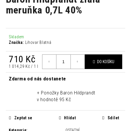
je
a
0,0
meruňka 0,7L 40%
z
j
5
í
hvězdiček.
t
?
Skladem
Značka:
Lihovar Blatná
710 Kč
DO KOŠÍKU
Měrná
1 014,29 Kč / 1 l
HLEDAT
cena:
Zdarma od nás dostanete
+ Ponožky Baron Hildprandt
D
o
v hodnotě 95 Kč
p
o
Zeptat se
Hlídat
Sdílet
r
u
Kategorie
:
OSTATNÍ