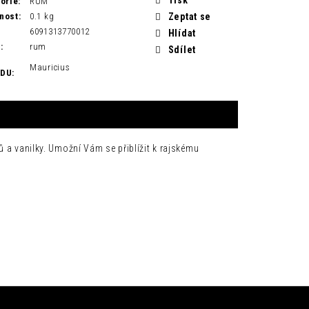
orie
:
RUM
nost
:
0.1 kg
Zeptat se
6091313770012
Hlídat
H
:
rum
Sdílet
Mauricius
ODU
:
ů a vanilky. Umožní Vám se přiblížit k rajskému