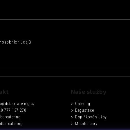
 osobních údajů
akt
Naše služby
o
@
ddbarcatering.cz
Catering
20 777 137 270
Degustace
barcatering
Doplňkové služby
dbarcatering
Mobilní bary