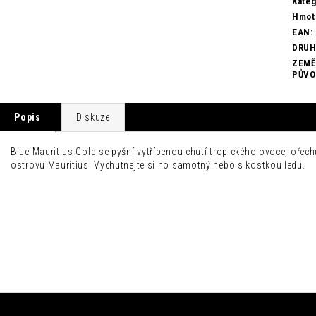
Kateg
Hmot
EAN
:
DRU
ZEMĚ
PŮV
Popis
Diskuze
Blue Mauritius Gold se pyšní vytříbenou chutí tropického ovoce, ořech
ostrovu Mauritius. Vychutnejte si ho samotný nebo s kostkou ledu.