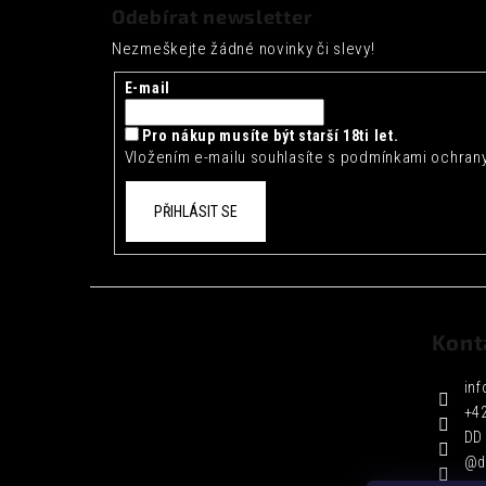
á
Odebírat newsletter
p
Nezmeškejte žádné novinky či slevy!
a
t
E-mail
í
Pro nákup musíte být starší 18ti let.
Vložením e-mailu souhlasíte s
podmínkami ochrany
PŘIHLÁSIT SE
Kont
inf
+4
DD 
@d