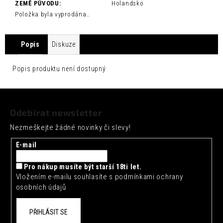
č
ZEMĚ PŮVODU
:
Holandsko
u
Položka byla vyprodána…
j
e
m
Popis
Diskuze
e
Popis produktu není dostupný
ARTISAN
TOKYO
Z
YUZU
TONIC
á
0,2L
Odebírat newsletter
p
35
Nezmeškejte žádné novinky či slevy!
a
Kč
t
E-mail
í
Pro nákup musíte být starší 18ti let.
Vložením e-mailu souhlasíte s
podmínkami ochrany
osobních údajů
PŘIHLÁSIT SE