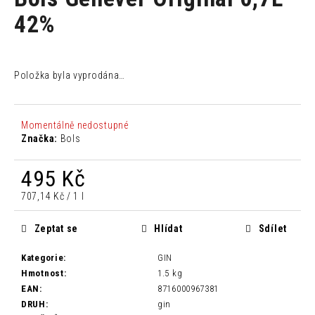
je
a
0,0
42%
z
j
5
í
hvězdiček.
t
Položka byla vyprodána…
?
Momentálně nedostupné
Značka:
Bols
HLEDAT
495 Kč
Měrná
707,14 Kč / 1 l
cena:
D
Zeptat se
Hlídat
Sdílet
o
p
Kategorie
:
GIN
o
Hmotnost
:
1.5 kg
r
EAN
:
8716000967381
u
DRUH
:
gin