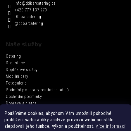
info
@
ddbarcatering.cz
+420 777 137 270
DD barcatering
@ddbarcatering
Naše služby
Catering
Degustace
Doplňkové služby
Mobilní bary
Fotogalerie
Podmínky ochrany osobních údajů
Obchodní podmínky
Doprava a platba
Používáme cookies, abychom Vám umožnili pohodlné
prohlížení webu a díky analýze provozu webu neustále
Facebook
zlepšovali jeho funkce, výkon a použitelnost.
Více informací