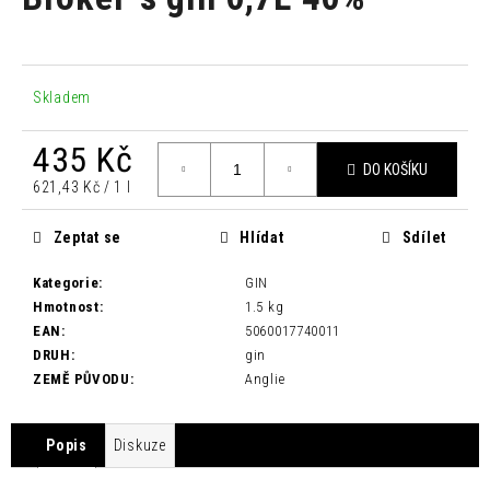
je
a
0,0
z
j
5
í
hvězdiček.
Skladem
t
?
435 Kč
DO KOŠÍKU
Měrná
621,43 Kč / 1 l
cena:
Zeptat se
Hlídat
Sdílet
HLEDAT
Kategorie
:
GIN
Hmotnost
:
1.5 kg
EAN
:
5060017740011
D
DRUH
:
gin
o
ZEMĚ PŮVODU
:
Anglie
p
o
r
Popis
Diskuze
u