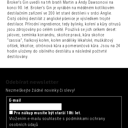
č
Broker’s Gin uvedli na trh bratři Martin a Andy Dawsonovi na
u
konci 90. let. Broker’s Gin je vyráběn na měděném kotlíkovém
j
destilačním zařízení ve 200 let staré destilerii v srdci Anglie.
Čistý obilný destilát z anglické pšenice je výsledkem trojité
e
destilace. Přírodní ingredience, tedy bylinky, koření a kůry citrusů
m
jsou zdrojovány po celém světě. Používá se jich celkem deset:
e
jalovec, semínka koriandru, skořice pravá, kůra skořice
“cassia“, fialkový kořen, kořen anděliky lékařské, muškátový
ARTISAN
oříšek, lékořice, citrónová kůra a pomerančová kůra. Jsou na 24
TOKYO
hodin uloženy do obilného destilátu a následně počtvrté
YUZU
destilovány.
TONIC
0,2L
Z
35
Kč
á
Odebírat newsletter
p
Nezmeškejte žádné novinky či slevy!
a
t
E-mail
í
Pro nákup musíte být starší 18ti let.
Vložením e-mailu souhlasíte s
podmínkami ochrany
osobních údajů