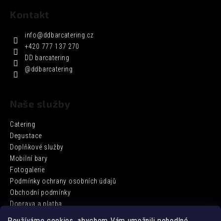
Kontakt
info
@
ddbarcatering.cz
+420 777 137 270
DD barcatering
@ddbarcatering
Naše služby
Catering
Degustace
Doplňkové služby
Mobilní bary
Fotogalerie
Podmínky ochrany osobních údajů
Obchodní podmínky
Doprava a platba
Používáme cookies, abychom Vám umožnili pohodlné