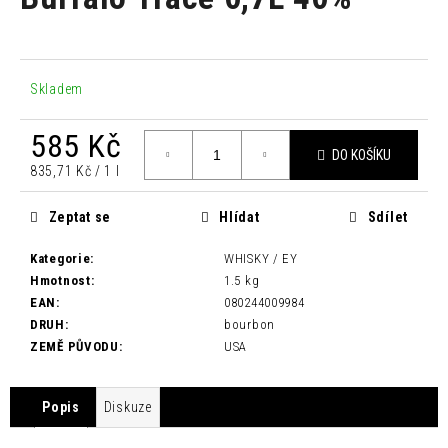
je
a
0,0
z
j
5
í
hvězdiček.
Skladem
t
?
585 Kč
DO KOŠÍKU
Měrná
835,71 Kč / 1 l
cena:
Zeptat se
Hlídat
Sdílet
HLEDAT
Kategorie
:
WHISKY / EY
Hmotnost
:
1.5 kg
EAN
:
080244009984
D
DRUH
:
bourbon
o
ZEMĚ PŮVODU
:
USA
p
o
r
Popis
Diskuze
u