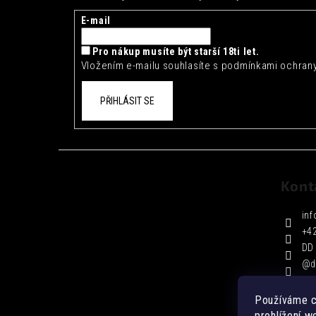
a
t
E-mail
í
Pro nákup musíte být starší 18ti let.
Vložením e-mailu souhlasíte s
podmínkami ochrany
PŘIHLÁSIT SE
Kont
inf
+4
DD 
@d
Používáme c
prohlížení w