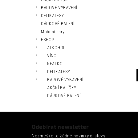
l
BAROVÉ VYBAVENÍ
DELIKATESY
DÁRKOVÉ BALENÍ
Mobilní bary
ESHOP
ALKOHOL
VÍNO
NEALKO
DELIKATESY
BAROVÉ VYBAVENÍ
AKČNÍ BALÍČKY
DÁRKOVÉ BALENÍ
Z
á
Odebírat newsletter
p
Nezmeškejte žádné novinky či slevy!