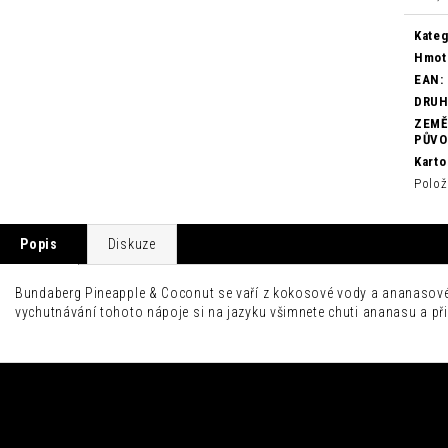
cena:
Kateg
Hmot
EAN
:
DRU
ZEMĚ
PŮV
Karto
Polož
Popis
Diskuze
Bundaberg Pineapple & Coconut se vaří z kokosové vody a ananasové 
vychutnávání tohoto nápoje si na jazyku všimnete chuti ananasu a př