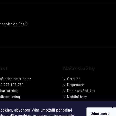
 osobních údajů
akt
Naše služby
o
@
ddbarcatering.cz
Catering
20 777 137 270
Degustace
barcatering
Doplňkové služby
dbarcatering
Mobilní bary
Fotogalerie
Podmínky ochrany osobních ú
ookies, abychom Vám umožnili pohodlné
Odmítnout
Obchodní podmínky
ebu a díky analýze provozu webu neustále