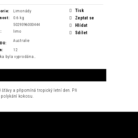
Tisk
orie
:
Limonády
nost
:
0.6 kg
Zeptat se
5029396000444
Hlídat
H
:
limo
Sdílet
Australie
ODU
:
n
:
12
ka byla vyprodána…
šťávy a připomíná tropický letní den.
Při
i polykání kokosu.