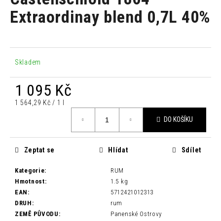
je
a
0,0
Extraordinay blend 0,7L 40%
z
j
5
í
hvězdiček.
t
?
Skladem
1 095 Kč
Měrná
1 564,29 Kč / 1 l
cena:
HLEDAT
DO KOŠÍKU
Zeptat se
Hlídat
Sdílet
D
o
Kategorie
:
RUM
p
Hmotnost
:
1.5 kg
o
EAN
:
5712421012313
r
DRUH
:
rum
u
ZEMĚ PŮVODU
:
Panenské Ostrovy