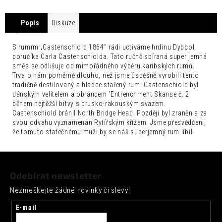
č
u
j
Popis
Diskuze
e
m
S rumrm „Castenschiold 1864" rádi uctíváme hrdinu Dybbol,
e
poručíka Carla Castenschiolda.
Tato ručně sbíraná super jemná
směs se odlišuje od mimořádného výběru karibských rumů.
SEICHA
Trvalo nám poměrně dlouho, než jsme úspěšně vyrobili tento
MATCHA
tradičně destilovaný a hladce stařený rum.
Castenschiold byl
GRAPEFRUIT
dánským velitelem a obráncem 'Entrenchment Skanse č. 2'
0,33L
během nejtěžší bitvy s prusko-rakouským svazem.
Castenschiold bránil North Bridge Head. Později byl zraněn a za
42
Kč
svou odvahu vyznamenán Rytířským křížem. Jsme přesvědčeni,
že tomuto statečnému muži by
se náš superjemný rum líbil.
Z
á
Odebírat newsletter
p
Nezmeškejte žádné novinky či slevy!
a
t
E-mail
í