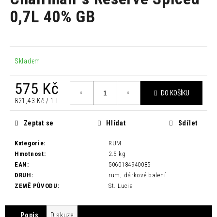
je
a
0,0
0,7L 40% GB
z
j
5
í
hvězdiček.
t
?
Skladem
575 Kč
DO KOŠÍKU
Měrná
821,43 Kč / 1 l
cena:
HLEDAT
Zeptat se
Hlídat
Sdílet
Kategorie
:
RUM
D
Hmotnost
:
2.5 kg
o
EAN
:
5060184940085
p
DRUH
:
rum, dárkové balení
o
ZEMĚ PŮVODU
:
St. Lucia
r
u
Popis
Diskuze