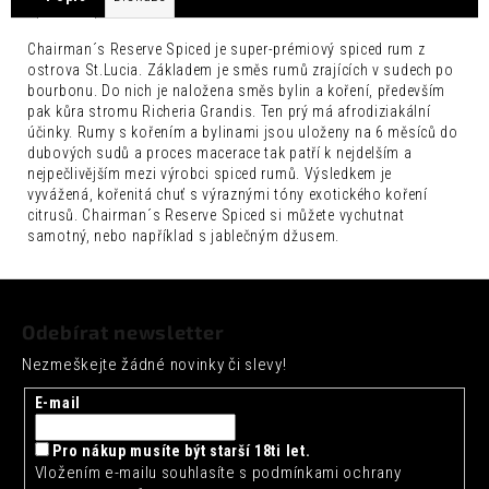
č
u
j
Chairman´s Reserve Spiced je super-prémiový spiced rum z
ostrova St.Lucia. Základem je směs rumů zrajících v sudech po
e
bourbonu. Do nich je naložena směs bylin a koření, především
m
pak kůra stromu Richeria Grandis. Ten prý má afrodiziakální
e
účinky. Rumy s kořením a bylinami jsou uloženy na 6 měsíců do
dubových sudů a proces macerace tak patří k nejdelším a
FENTIMANS
nejpečlivějším mezi výrobci spiced rumů. Výsledkem je
CURIOSITY
vyvážená, kořenitá chuť s výraznými tóny exotického koření
COLA
citrusů. Chairman´s Reserve Spiced si můžete vychutnat
0,275L
samotný, nebo například s jablečným džusem.
52
Kč
Z
á
Odebírat newsletter
p
Nezmeškejte žádné novinky či slevy!
a
t
E-mail
í
Pro nákup musíte být starší 18ti let.
Vložením e-mailu souhlasíte s
podmínkami ochrany