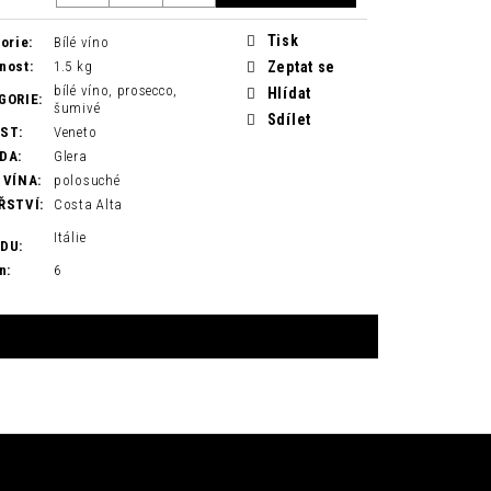
á
Tisk
orie
:
Bílé víno
nost
:
1.5 kg
Zeptat se
bílé víno, prosecco,
Hlídat
GORIE
:
šumivé
Sdílet
AST
:
Veneto
DA
:
Glera
 VÍNA
:
polosuché
ŘSTVÍ
:
Costa Alta
Itálie
ODU
:
n
:
6