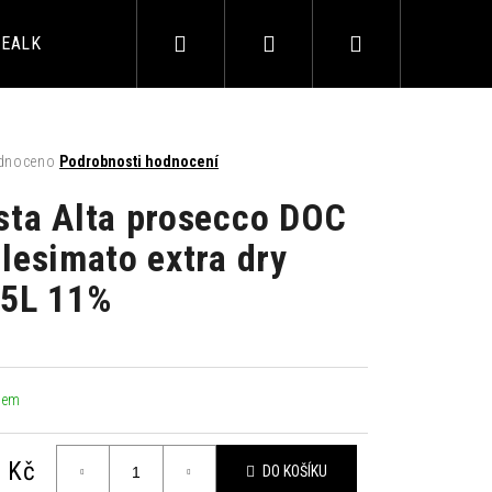
Hledat
Přihlášení
Nákupní
EALKO
ALKOHOL
AKČNÍ BALÍČKY
BAROVÉ 
košík
né
dnoceno
Podrobnosti hodnocení
ení
tu
sta Alta prosecco DOC
lesimato extra dry
75L 11%
ek.
LIMETKA 0,33L
dem
 Kč
DO KOŠÍKU