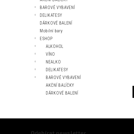
l
BAROVÉ VYBAVENÍ
DELIKATESY
DÁRKOVÉ BALENÍ
Mobilní bary
ESHOP
ALKOHOL
VÍNO
NEALKO
DELIKATESY
BAROVÉ VYBAVENÍ
AKČNÍ BALÍČKY
DÁRKOVÉ BALENÍ
Z
á
Odebírat newsletter