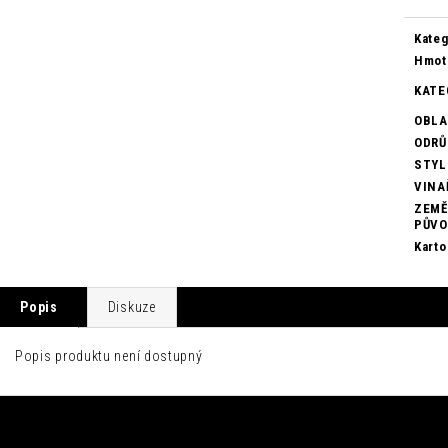
Měrn
cena:
Kateg
Hmot
KATE
OBL
ODRŮ
STYL
VINA
ZEMĚ
PŮV
Karto
Popis
Diskuze
Popis produktu není dostupný