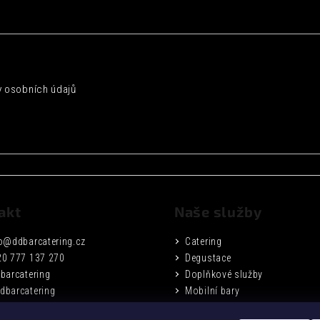
 osobních údajů
akt
Naše služby
o
@
ddbarcatering.cz
Catering
20 777 137 270
Degustace
barcatering
Doplňkové služby
dbarcatering
Mobilní bary
Fotogalerie