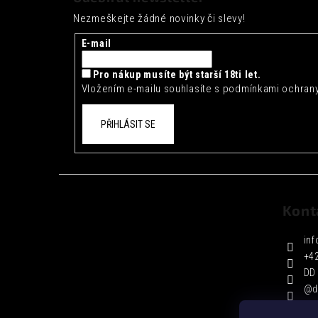
p
Nezmeškejte žádné novinky či slevy!
a
t
E-mail
í
Pro nákup musíte být starší 18ti let.
Vložením e-mailu souhlasíte s
podmínkami ochrany
PŘIHLÁSIT SE
Kont
inf
+4
DD 
@d