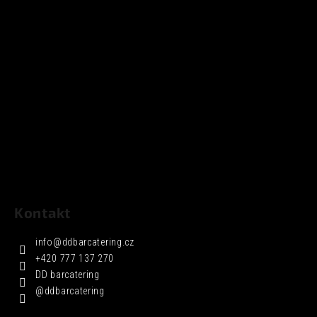
Kontakt
info
@
ddbarcatering.cz
+420 777 137 270
DD barcatering
@ddbarcatering