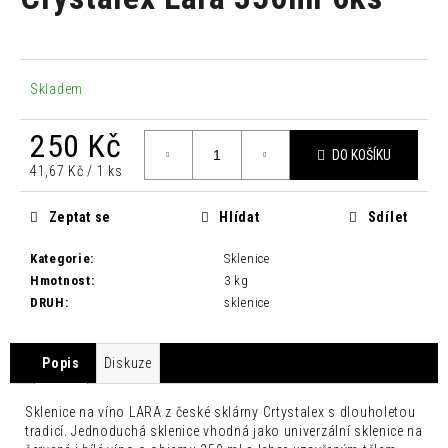
je
a
0,0
z
j
5
í
hvězdiček.
Skladem
t
?
250 Kč
DO KOŠÍKU
Měrná
41,67 Kč / 1 ks
cena:
Zeptat se
Hlídat
Sdílet
HLEDAT
Kategorie
:
Sklenice
Hmotnost
:
3 kg
DRUH
:
sklenice
D
o
p
Popis
Diskuze
o
r
Sklenice na víno LARA z české sklárny Crtystalex s dlouholetou
u
tradicí. Jednoduchá sklenice vhodná jako univerzální sklenice na