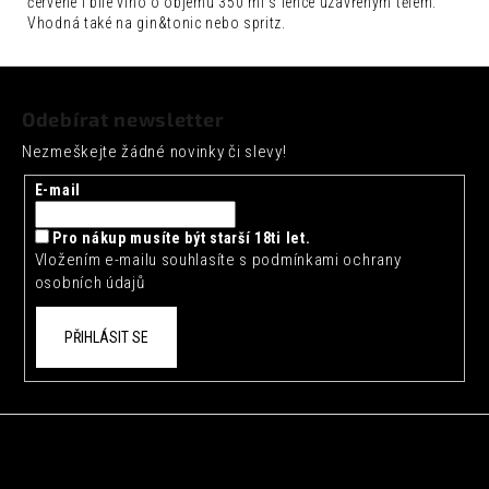
č
červené i bílé víno o objemu 350 ml s lehce uzavřeným tělem.
Vhodná také na gin&tonic nebo spritz.
u
j
e
Z
m
á
Odebírat newsletter
e
p
Nezmeškejte žádné novinky či slevy!
a
SEICHA
MATCHA
t
E-mail
LIMETKA
í
0,33L
Pro nákup musíte být starší 18ti let.
42
Vložením e-mailu souhlasíte s
podmínkami ochrany
Kč
osobních údajů
PŘIHLÁSIT SE