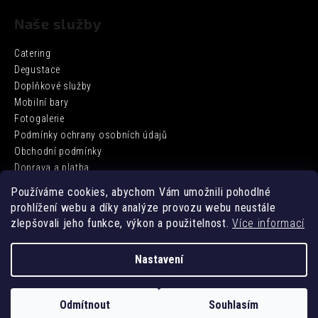
Naše služby
Catering
Degustace
Doplňkové služby
Mobilní bary
Fotogalerie
Podmínky ochrany osobních údajů
Obchodní podmínky
Doprava a platba
Používáme cookies, abychom Vám umožnili pohodlné
prohlížení webu a díky analýze provozu webu neustále
Facebook
zlepšovali jeho funkce, výkon a použitelnost.
Více informací
Nastavení
Vytvořil Shoptet
Odmítnout
Souhlasím
Copyright 2026
DD BARCATERING
. Všechna práva vyhrazena.