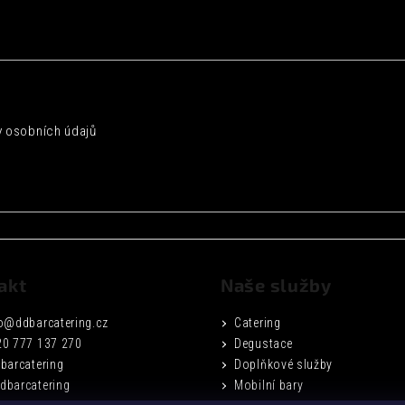
 osobních údajů
akt
Naše služby
o
@
ddbarcatering.cz
Catering
20 777 137 270
Degustace
barcatering
Doplňkové služby
dbarcatering
Mobilní bary