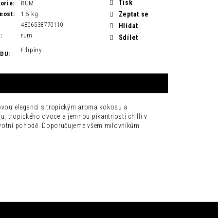
Tisk
orie
:
RUM
nost
:
1.5 kg
Zeptat se
4806538770110
Hlídat
H
:
rum
Sdílet
Filipíny
ODU
:
arovou eleganci s tropickým aroma kokosu a
 tropického ovoce a jemnou pikantností chilli v
 životní pohodě. Doporučujeme všem milovníkům