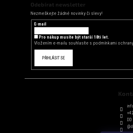
á
Odebírat newsletter
p
Nezmeškejte žádné novinky či slevy!
a
t
E-mail
í
Pro nákup musíte být starší 18ti let.
Vložením e-mailu souhlasíte s
podmínkami ochrany
PŘIHLÁSIT SE
Kont
inf
+4
DD 
@d