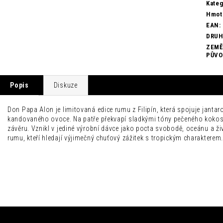
Kateg
Hmot
EAN
:
DRU
ZEMĚ
PŮV
Popis
Diskuze
Don Papa Alon je limitovaná edice rumu z Filipín, která spojuje jant
kandovaného ovoce. Na patře překvapí sladkými tóny pečeného kokosu,
závěru. Vznikl v jediné výrobní dávce jako pocta svobodě, oceánu a
rumu, kteří hledají výjimečný chuťový zážitek s tropickým charakterem.