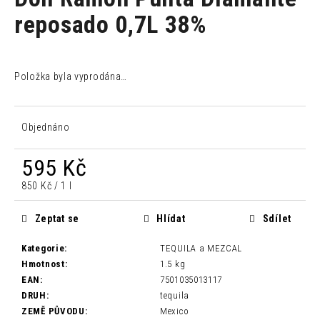
je
a
0,0
reposado 0,7L 38%
z
j
5
í
hvězdiček.
t
Položka byla vyprodána…
?
Objednáno
595 Kč
HLEDAT
Měrná
850 Kč / 1 l
cena:
Zeptat se
Hlídat
Sdílet
D
o
Kategorie
:
TEQUILA a MEZCAL
p
Hmotnost
:
1.5 kg
o
EAN
:
7501035013117
r
DRUH
:
tequila
u
ZEMĚ PŮVODU
:
Mexico