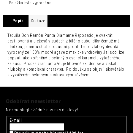
č
Položka byla vyprodána…
u
j
e
Popis
Diskuze
m
e
Tequila Don Ramón Punta Diamante Reposado je dvakrát
destilovaná a uležená v sudech z bílého dubu, díky čemuž má
SEICHA
hladkou, jemnou chuť a robustní profil.
Tento zlatavý destilát,
MATCHA
vyrobený ze 100% modré agáve z mexické vrchoviny Jalisco, lze
GRAPEFRUIT
popsat jako kořeněný a bylinný s esencí karamelu vytaženého
0,33L
ze sudu.
Proces zrání umožňuje lihovině zklidnit se a získat
42
hluboký a komplexní charakter.
Po doušku se objeví lákavé tělo
Kč
s vyváženým bylinným a citrusovým závěrem.
Z
á
Odebírat newsletter
p
Nezmeškejte žádné novinky či slevy!
a
t
E-mail
í