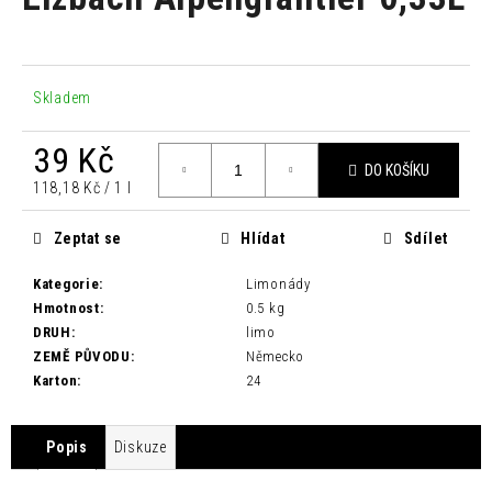
je
a
0,0
z
j
5
í
hvězdiček.
Skladem
t
?
39 Kč
DO KOŠÍKU
Měrná
118,18 Kč / 1 l
cena:
Zeptat se
Hlídat
Sdílet
HLEDAT
Kategorie
:
Limonády
Hmotnost
:
0.5 kg
DRUH
:
limo
D
ZEMĚ PŮVODU
:
Německo
o
Karton
:
24
p
o
r
Popis
Diskuze
u