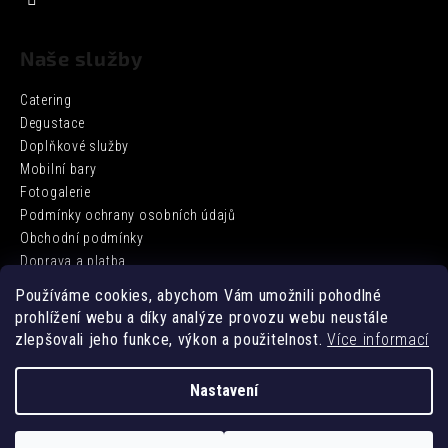
Naše služby
Catering
Degustace
Doplňkové služby
Mobilní bary
Fotogalerie
Podmínky ochrany osobních údajů
Obchodní podmínky
Doprava a platba
Používáme cookies, abychom Vám umožnili pohodlné
prohlížení webu a díky analýze provozu webu neustále
Facebook
zlepšovali jeho funkce, výkon a použitelnost.
Více informací
Nastavení
Vytvořil Shoptet