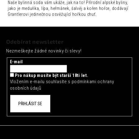
č
Naše bylinná soda vám ukáže, jak na to! Přírodní alpské byliny,
u
jako je meduňka, lípa, heřmánek, šalvěj a kořen hořce, dodávají
j
Grantlerovi jedinečnou osvěžující hořkou chuť.
e
m
Z
e
á
Odebírat newsletter
p
FENTIMANS
Nezmeškejte žádné novinky či slevy!
CURIOSITY
a
COLA
t
E-mail
0,275L
í
52
Pro nákup musíte být starší 18ti let.
Kč
Vložením e-mailu souhlasíte s
podmínkami ochrany
osobních údajů
PŘIHLÁSIT SE