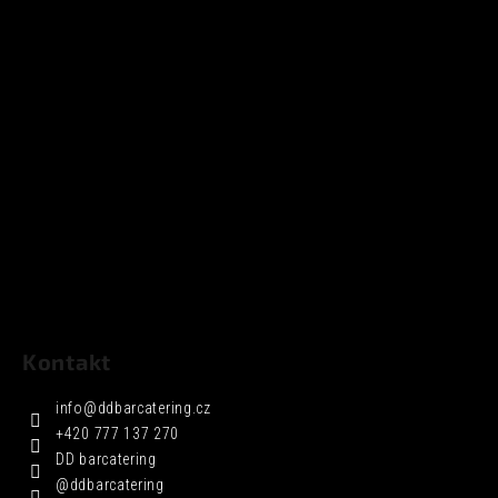
Kontakt
info
@
ddbarcatering.cz
+420 777 137 270
DD barcatering
@ddbarcatering