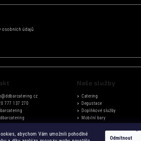
 osobních údajů
akt
Naše služby
o
@
ddbarcatering.cz
Catering
20 777 137 270
Degustace
barcatering
Doplňkové služby
dbarcatering
Mobilní bary
Fotogalerie
Podmínky ochrany osobních ú
ookies, abychom Vám umožnili pohodlné
Odmítnout
Obchodní podmínky
ebu a díky analýze provozu webu neustále