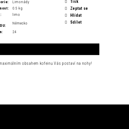
Tisk
orie
:
Limonády
nost
:
0.5 kg
Zeptat se
H
:
limo
Hlídat
Sdílet
Německo
ODU
:
n
:
24
 s maximálním obsahem kofeinu Vás postaví na nohy!