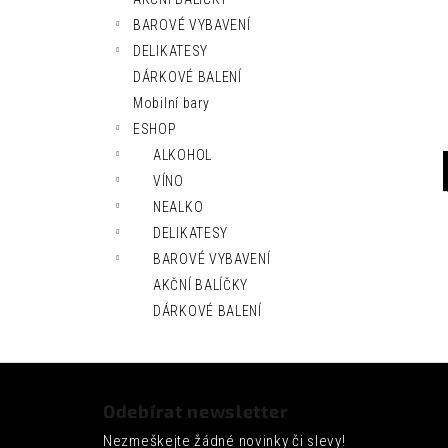
l
BAROVÉ VYBAVENÍ
DELIKATESY
DÁRKOVÉ BALENÍ
Mobilní bary
ESHOP
ALKOHOL
VÍNO
NEALKO
DELIKATESY
BAROVÉ VYBAVENÍ
AKČNÍ BALÍČKY
DÁRKOVÉ BALENÍ
Z
á
Odebírat newsletter
p
Nezmeškejte žádné novinky či slevy!