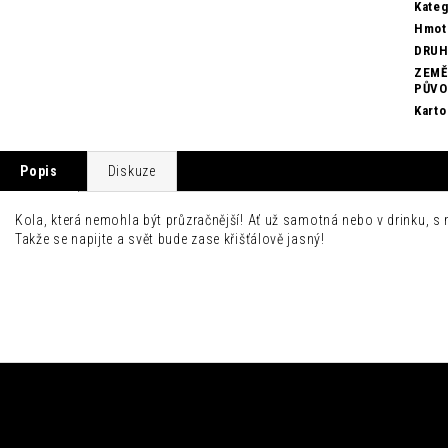
Kateg
Hmot
DRU
ZEMĚ
PŮV
Karto
Popis
Diskuze
Kola, která nemohla být průzračnější! Ať už samotná nebo v drinku,
Takže se napijte a svět bude zase křišťálově jasný!