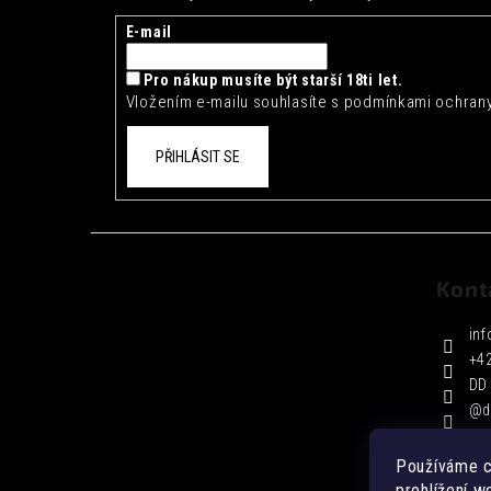
a
t
E-mail
í
Pro nákup musíte být starší 18ti let.
Vložením e-mailu souhlasíte s
podmínkami ochrany
PŘIHLÁSIT SE
Kont
inf
+4
DD 
@d
Používáme c
prohlížení w