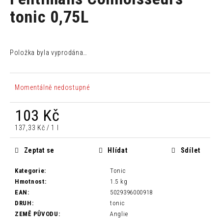
je
a
0,0
tonic 0,75L
z
j
5
í
hvězdiček.
t
Položka byla vyprodána…
?
Momentálně nedostupné
103 Kč
HLEDAT
Měrná
137,33 Kč / 1 l
cena:
Zeptat se
Hlídat
Sdílet
D
o
Kategorie
:
Tonic
p
Hmotnost
:
1.5 kg
o
EAN
:
5029396000918
r
DRUH
:
tonic
u
ZEMĚ PŮVODU
:
Anglie