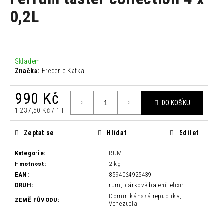
je
a
0,0
0,2L
z
j
5
í
hvězdiček.
t
?
Skladem
Značka:
Frederic Kafka
990 Kč
DO KOŠÍKU
Měrná
1 237,50 Kč / 1 l
HLEDAT
cena:
Zeptat se
Hlídat
Sdílet
Kategorie
:
RUM
D
Hmotnost
:
2 kg
o
EAN
:
8594024925439
p
DRUH
:
rum, dárkové balení, elixir
o
Dominikánská republika,
r
ZEMĚ PŮVODU
:
Venezuela
u