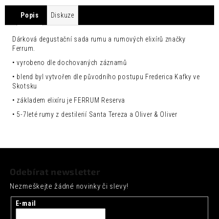
č
u
Popis
Diskuze
j
e
Dárková degustační sada rumu a rumových elixírů značky
m
Ferrum.
e
• vyrobeno dle dochovaných záznamů
FENTIMANS
• blend byl vytvořen dle původního postupu Frederica Kafky ve
CHERRY
Skotsku
COLA
0,275L
• základem elixíru je FERRUM Reserva
52
• 5-7leté rumy z destilerií Santa Tereza a Oliver & Oliver
Kč
Z
á
Odebírat newsletter
p
Nezmeškejte žádné novinky či slevy!
a
t
E-mail
í