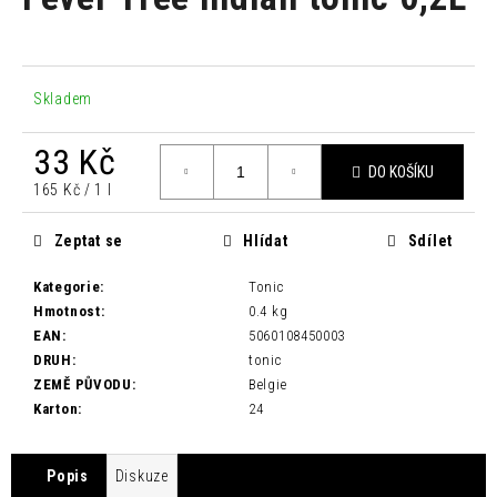
je
a
0,0
z
j
5
í
hvězdiček.
Skladem
t
?
33 Kč
DO KOŠÍKU
Měrná
165 Kč / 1 l
cena:
Zeptat se
Hlídat
Sdílet
HLEDAT
Kategorie
:
Tonic
Hmotnost
:
0.4 kg
EAN
:
5060108450003
D
DRUH
:
tonic
o
ZEMĚ PŮVODU
:
Belgie
p
Karton
:
24
o
r
u
Popis
Diskuze