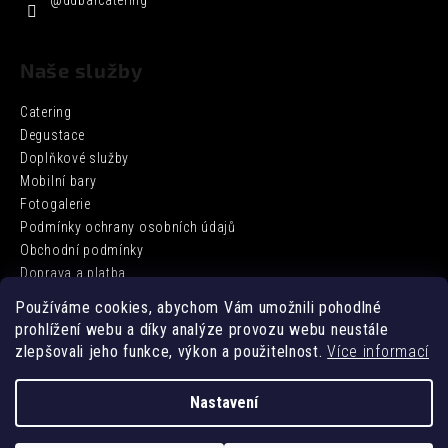
@ddbarcatering
Naše služby
Catering
Degustace
Doplňkové služby
Mobilní bary
Fotogalerie
Podmínky ochrany osobních údajů
Obchodní podmínky
Doprava a platba
Používáme cookies, abychom Vám umožnili pohodlné
prohlížení webu a díky analýze provozu webu neustále
Facebook
zlepšovali jeho funkce, výkon a použitelnost.
Více informací
Nastavení
Vytvořil Shoptet