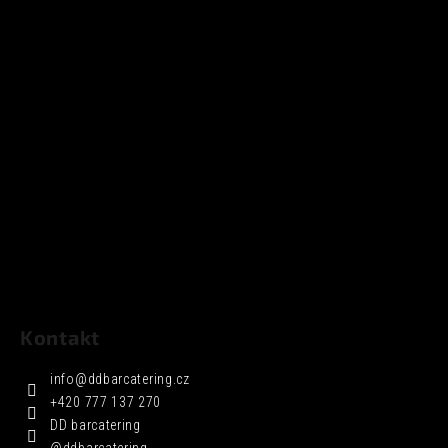
Kontakt
info
@
ddbarcatering.cz
+420 777 137 270
DD barcatering