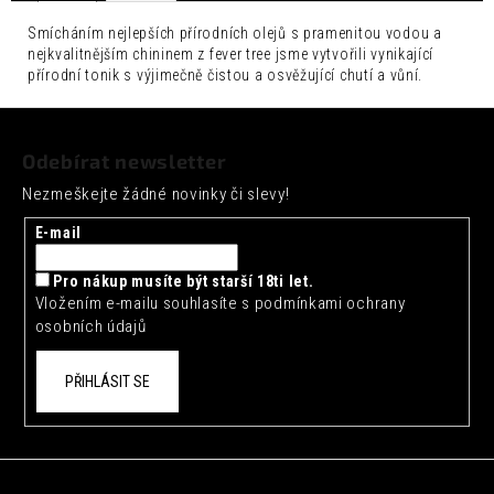
č
u
Smícháním nejlepších přírodních olejů s pramenitou vodou a
j
nejkvalitnějším chininem z fever tree jsme vytvořili vynikající
e
přírodní tonik s výjimečně čistou a osvěžující chutí a vůní.
m
Z
e
á
Odebírat newsletter
FENTIMANS
p
CURIOSITY
Nezmeškejte žádné novinky či slevy!
a
COLA
0,275L
t
E-mail
52
í
Kč
Pro nákup musíte být starší 18ti let.
Vložením e-mailu souhlasíte s
podmínkami ochrany
osobních údajů
PŘIHLÁSIT SE