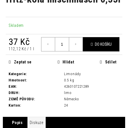
je
a
0,0
z
j
5
í
hvězdiček.
Skladem
t
?
37 Kč
DO KOŠÍKU
Měrná
112,12 Kč / 1 l
cena:
Zeptat se
Hlídat
Sdílet
HLEDAT
Kategorie
:
Limonády
Hmotnost
:
0.5 kg
EAN
:
4260107221289
D
DRUH
:
limo
o
ZEMĚ PŮVODU
:
Německo
p
Karton
:
24
o
r
u
Popis
Diskuze