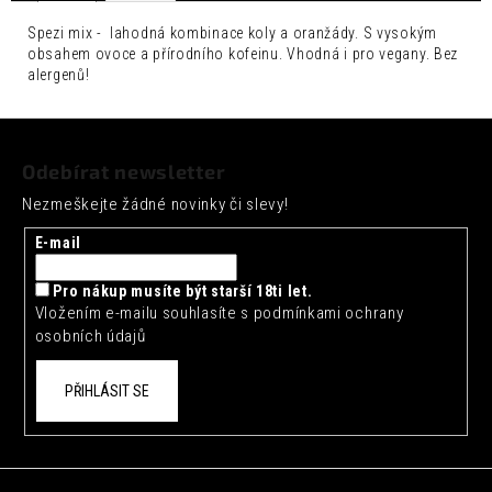
č
u
Spezi mix - lahodná kombinace koly a oranžády. S vysokým
j
obsahem ovoce a přírodního kofeinu. Vhodná i pro vegany. Bez
e
alergenů!
m
e
Z
á
ARTISAN
Odebírat newsletter
p
TOKYO
Nezmeškejte žádné novinky či slevy!
YUZU
a
TONIC
t
0,2L
E-mail
í
35
Kč
Pro nákup musíte být starší 18ti let.
Vložením e-mailu souhlasíte s
podmínkami ochrany
osobních údajů
PŘIHLÁSIT SE