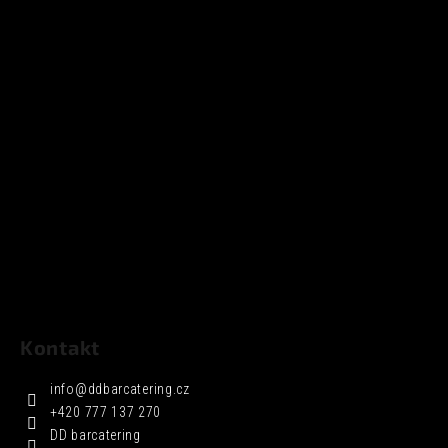
Kontakt
info
@
ddbarcatering.cz
+420 777 137 270
DD barcatering