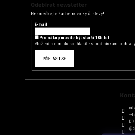
á
Odebírat newsletter
p
Nezmeškejte žádné novinky či slevy!
a
t
E-mail
í
Pro nákup musíte být starší 18ti let.
Vložením e-mailu souhlasíte s
podmínkami ochrany
PŘIHLÁSIT SE
Kont
inf
+4
DD 
@d