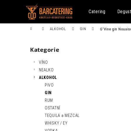
K
Přejít
na
o
Catering
Degus
obsah
Zpět
Zpět
š
do
do
í
Domů
ALKOHOL
GIN
G'Vine gin Nouais
k
obchodu
obchodu
P
o
Kategorie
Přeskočit
s
kategorie
t
VÍNO
r
NEALKO
a
ALKOHOL
n
PIVO
n
FENTIMANS CURIOSITY COLA 0,275L
GIN
í
52 Kč
RUM
p
OSTATNÍ
a
TEQUILA a MEZCAL
n
WHISKY / EY
e
VODKA