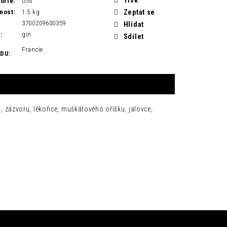
orie
:
GIN
nost
:
1.5 kg
Zeptat se
3700209600359
Hlídat
H
:
gin
Sdílet
Francie
ODU
:
in, zázvoru, lékořice, muškátového oříšku, jalovce,