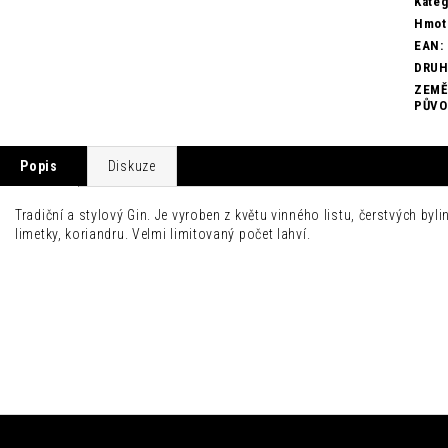
Kateg
Hmot
EAN
:
DRU
ZEMĚ
PŮV
Popis
Diskuze
Tradiční a stylový Gin. Je vyroben z květu vinného listu, čerstvých byl
limetky, koriandru. Velmi limitovaný počet lahví.