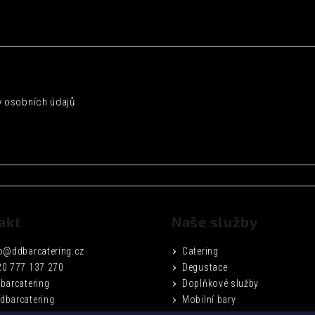
 osobních údajů
akt
Naše služby
o
@
ddbarcatering.cz
Catering
20 777 137 270
Degustace
barcatering
Doplňkové služby
dbarcatering
Mobilní bary