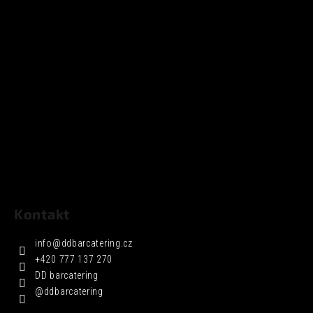
Kontakt
info
@
ddbarcatering.cz
+420 777 137 270
DD barcatering
@ddbarcatering