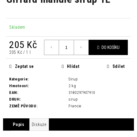
je
a
0,0
z
j
5
í
hvězdiček.
Skladem
t
?
205 Kč
DO KOŠÍKU
Měrná
205 Kč / 1 l
cena:
Zeptat se
Hlídat
Sdílet
HLEDAT
Kategorie
:
Sirup
Hmotnost
:
2 kg
EAN
:
3180297907910
D
DRUH
:
sirup
o
ZEMĚ PŮVODU
:
Francie
p
o
r
Popis
Diskuze
u