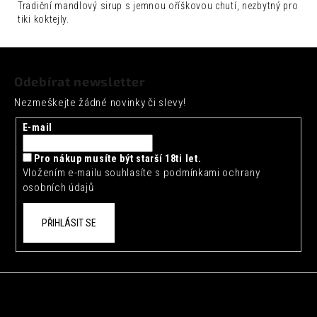
č
Tradiční mandlový sirup s jemnou oříškovou chutí, nezbytný pro
u
tiki koktejly.
j
e
Z
m
á
e
Odebírat newsletter
p
Nezmeškejte žádné novinky či slevy!
a
SEICHA
MATCHA
t
E-mail
GRAPEFRUIT
í
0,33L
Pro nákup musíte být starší 18ti let.
42
Vložením e-mailu souhlasíte s
podmínkami ochrany
Kč
osobních údajů
PŘIHLÁSIT SE