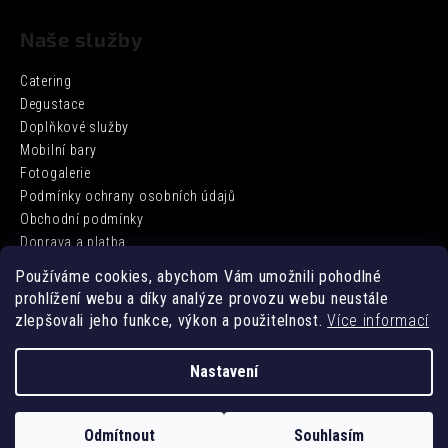
Naše služby
Catering
Degustace
Doplňkové služby
Mobilní bary
Fotogalerie
Podmínky ochrany osobních údajů
Obchodní podmínky
Doprava a platba
Používáme cookies, abychom Vám umožnili pohodlné
prohlížení webu a díky analýze provozu webu neustále
Facebook
zlepšovali jeho funkce, výkon a použitelnost.
Více informací
Nastavení
Vytvořil Shoptet
Odmítnout
Souhlasím
Copyright 2026
DD BARCATERING
. Všechna práva vyhrazena.