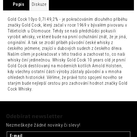
č
Popis
Diskuze
u
j
Gold Cock 10yo 0,7l 49,2% - je pokračováním dlouhého příběhu
e
značky Gold Cock, který začal v roce 1969 v bývalém pivovaru v
m
Těšeticích u Olomouce. Tehdy se naši předchůdci pokusili
e
vyrobit whisky, ve které bude na první ochutnání znát, že je jiná,
originální. A tak se zrodil příběh původní české whisky z
FENTIMANS
českého ječmene, zrající v dubových sudech z českého dřeva.
CHERRY
Naším cílem je pokračovat v této tradici a zachovat to, co naši
COLA
whisky činí jedinečnou. Whisky Gold Cock 10 years old je první
0,275L
Gold Cock destilovaný na moderních kotlích Arnold Holstein,
52
kdy všechny ostatní části výroby zůstaly původní a v mnoha
Kč
ohledech historické. Věříme, že právě toto spojení nového se
starým bude nejlepší cestou pro zachování hodnot značky Gold
Cock Whisky.
Z
á
Odebírat newsletter
p
Nezmeškejte žádné novinky či slevy!
a
t
E-mail