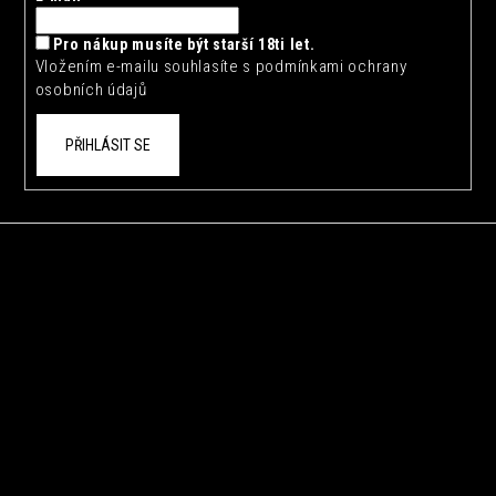
í
Pro nákup musíte být starší 18ti let.
Vložením e-mailu souhlasíte s
podmínkami ochrany
osobních údajů
PŘIHLÁSIT SE