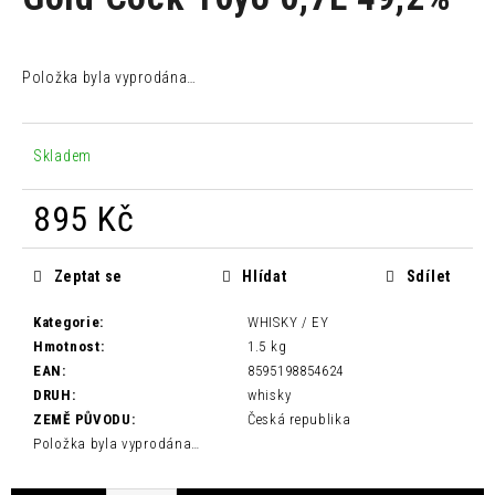
je
a
0,0
z
j
5
Položka byla vyprodána…
í
hvězdiček.
t
?
Skladem
895 Kč
Měrná
HLEDAT
cena:
Zeptat se
Hlídat
Sdílet
Kategorie
:
WHISKY / EY
Hmotnost
:
1.5 kg
D
EAN
:
8595198854624
o
DRUH
:
whisky
p
ZEMĚ PŮVODU
:
Česká republika
o
Položka byla vyprodána…
r
u