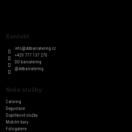
Kontakt
info
@
ddbarcatering.cz
+420 777 137 270
DD barcatering
@ddbarcatering
Naše služby
Catering
Degustace
Doplňkové služby
Mobilní bary
Fotogalerie