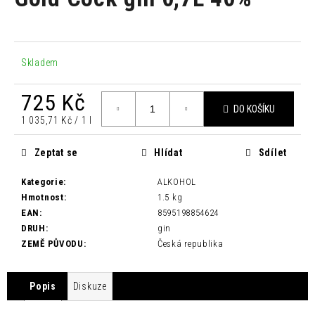
je
a
0,0
z
j
5
í
hvězdiček.
Skladem
t
?
725 Kč
DO KOŠÍKU
Měrná
1 035,71 Kč / 1 l
cena:
Zeptat se
Hlídat
Sdílet
HLEDAT
Kategorie
:
ALKOHOL
Hmotnost
:
1.5 kg
EAN
:
8595198854624
D
DRUH
:
gin
o
ZEMĚ PŮVODU
:
Česká republika
p
o
r
Popis
Diskuze
u