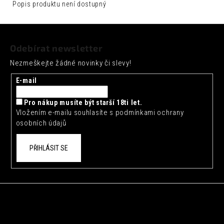
č
Popis produktu není dostupný
u
j
Z
e
á
m
Odebírat newsletter
p
e
Nezmeškejte žádné novinky či slevy!
a
FENTIMANS
t
E-mail
CHERRY
í
COLA
0,275L
Pro nákup musíte být starší 18ti let.
Vložením e-mailu souhlasíte s
podmínkami ochrany
52
osobních údajů
Kč
PŘIHLÁSIT SE