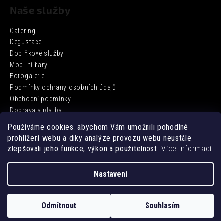
Naše služby
Catering
Degustace
Doplňkové služby
Mobilní bary
Fotogalerie
Podmínky ochrany osobních údajů
Obchodní podmínky
Doprava a platba
Používáme cookies, abychom Vám umožnili pohodlné
prohlížení webu a díky analýze provozu webu neustále
Facebook
zlepšovali jeho funkce, výkon a použitelnost.
Více informací
Nastavení
Vytvořil Shoptet
Odmítnout
Souhlasím
Copyright 2026
DD BARCATERING
. Všechna práva vyhrazena.