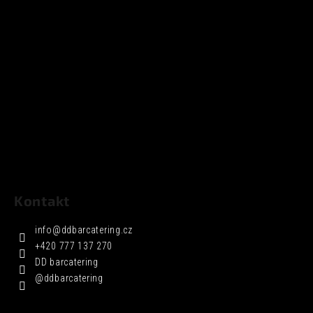
Kontakt
info
@
ddbarcatering.cz
+420 777 137 270
DD barcatering
@ddbarcatering