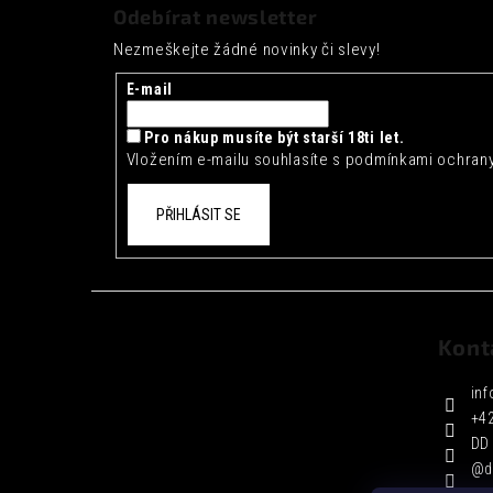
á
Odebírat newsletter
p
Nezmeškejte žádné novinky či slevy!
a
t
E-mail
í
Pro nákup musíte být starší 18ti let.
Vložením e-mailu souhlasíte s
podmínkami ochrany
PŘIHLÁSIT SE
Kont
inf
+4
DD 
@d