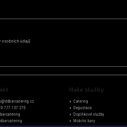
 osobních údajů
akt
Naše služby
o
@
ddbarcatering.cz
Catering
20 777 137 270
Degustace
barcatering
Doplňkové služby
dbarcatering
Mobilní bary