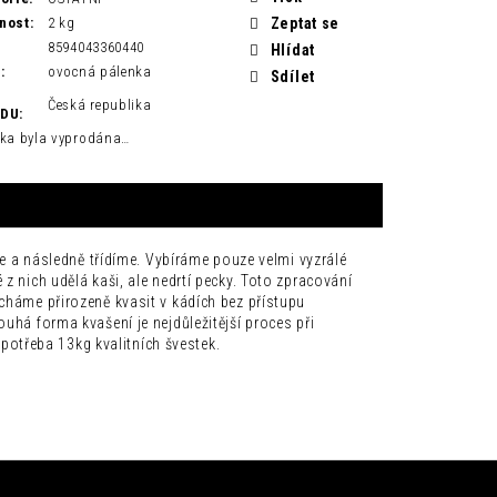
nost
:
2 kg
Zeptat se
8594043360440
Hlídat
H
:
ovocná pálenka
Sdílet
Česká republika
ODU
:
ka byla vyprodána…
íme a následně třídíme. Vybíráme pouze velmi vyzrálé
z nich udělá kaši, ale nedrtí pecky. Toto zpracování
cháme přirozeně kvasit v kádích bez přístupu
uhá forma kvašení je nejdůležitější proces při
e potřeba 13kg kvalitních švestek.