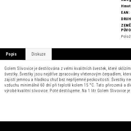
Hmot
EAN
:
DRU
ZEMĚ
PŮV
Polož
Popis
Diskuze
Golem Slivovice je destilována z velmi kvalitních švestek, které sklíz
švestky. Švestky jsou nejdříve zpracovány vřetenovým čerpadlem, které 
zajistí jemnou a hladkou chuť bez nepříjemné peckovitosti. Švestky ne
vzduchu minimálně 60 dní při teplotě kolem 15 °C. Tato přirozená a dlo
výrobě kvalitní slivovice. Poté destilujeme. Na 1 litr Golem Slivovice j