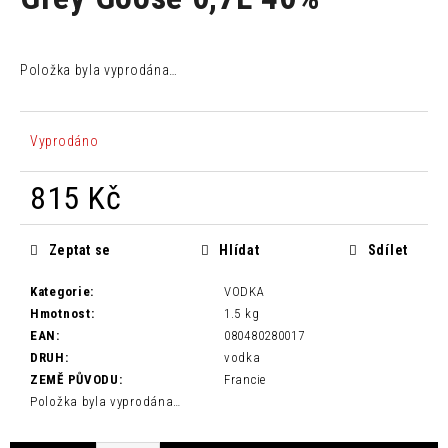
je
a
0,0
z
j
5
Položka byla vyprodána…
í
hvězdiček.
t
?
Vyprodáno
815 Kč
Měrná
HLEDAT
cena:
Zeptat se
Hlídat
Sdílet
Kategorie
:
VODKA
Hmotnost
:
1.5 kg
D
EAN
:
080480280017
o
DRUH
:
vodka
p
ZEMĚ PŮVODU
:
Francie
o
Položka byla vyprodána…
r
u