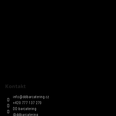
Kontakt
info
@
ddbarcatering.cz
+420 777 137 270
DD barcatering
@ddbarcatering