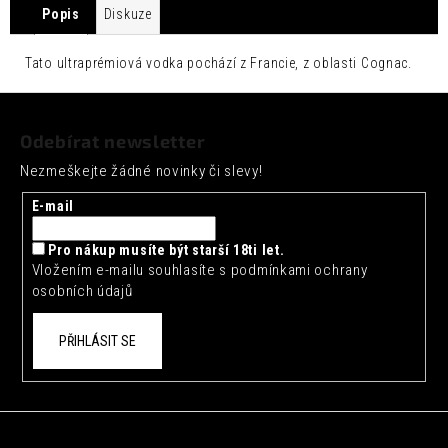
č
Popis
Diskuze
u
j
Tato ultraprémiová vodka pochází z Francie, z oblasti Cognac.
e
m
Z
e
á
Odebírat newsletter
p
SEICHA
MATCHA
Nezmeškejte žádné novinky či slevy!
a
GRAPEFRUIT
t
0,33L
E-mail
í
42
Kč
Pro nákup musíte být starší 18ti let.
Vložením e-mailu souhlasíte s
podmínkami ochrany
osobních údajů
PŘIHLÁSIT SE