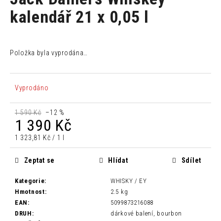
je
a
0,0
kalendář 21 x 0,05 l
z
j
5
í
hvězdiček.
t
Položka byla vyprodána…
?
Vyprodáno
1 590 Kč
–12 %
HLEDAT
1 390 Kč
Měrná
1 323,81 Kč / 1 l
cena:
D
Zeptat se
Hlídat
Sdílet
o
p
Kategorie
:
WHISKY / EY
o
Hmotnost
:
2.5 kg
r
EAN
:
5099873216088
u
DRUH
:
dárkové balení, bourbon