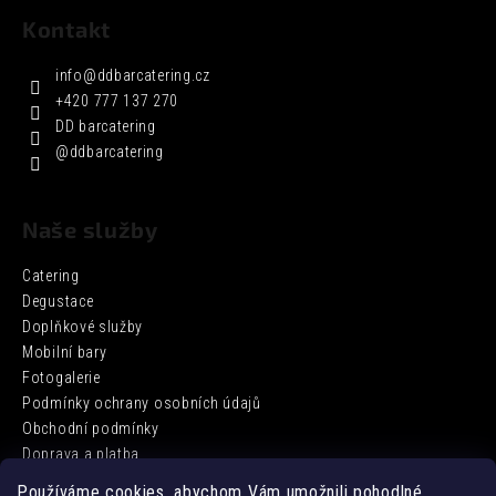
Kontakt
info
@
ddbarcatering.cz
+420 777 137 270
DD barcatering
@ddbarcatering
Naše služby
Catering
Degustace
Doplňkové služby
Mobilní bary
Fotogalerie
Podmínky ochrany osobních údajů
Obchodní podmínky
Doprava a platba
Používáme cookies, abychom Vám umožnili pohodlné