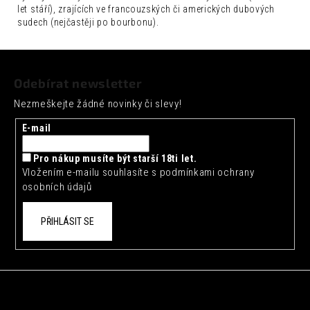
let stáří), zrajících ve francouzských či amerických dubových
sudech (nejčastěji po bourbonu).
Z
á
Odebírat newsletter
p
Nezmeškejte žádné novinky či slevy!
a
t
E-mail
í
Pro nákup musíte být starší 18ti let.
Vložením e-mailu souhlasíte s
podmínkami ochrany
osobních údajů
PŘIHLÁSIT SE