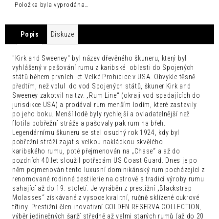
č
Položka byla vyprodána…
u
j
e
Popis
Diskuze
m
e
"Kirk and Sweeney" byl název dřevěného škuneru, který byl
vyhlášený v pašování rumu z karibské oblasti do Spojených
SEICHA
států během prvních let Velké Prohibice v USA. Obvykle těsně
MATCHA
předtím, než vplul do vod Spojených států, škuner Kirk and
LIMETKA
Sweeney zakotvil na tzv. „Rum Line“ (okraji vod spadajících do
0,33L
jurisdikce USA) a prodával rum menším lodím, které zastavily
42
po jeho boku. Menší lodě byly rychlejší a ovladatelnější než
Kč
flotila pobřežní stráže a pašovaly pak rum na břeh.
Legendárnímu škuneru se stal osudný rok 1924, kdy byl
pobřežní stráží zajat s velkou nakládkou skvělého
karibského rumu, poté přejmenován na „Chase“ a až do
pozdních 40.let sloužil potřebám US Coast Guard.
Dnes je po
něm pojmenován tento luxusní dominikánský rum pocházející z
renomované rodinné destilerie na ostrově s tradicí výroby rumu
sahající až do 19. století. Je vyráběn z prestižní „Blackstrap
Molasses“ získávané z vysoce kvalitní, ručně sklízené cukrové
třtiny. Prestižní člen inovativní GOLDEN RESERVA COLLECTION,
výběr jedinečných šarží středně až velmi starých rumů (až do 20