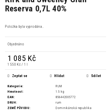
je
a
0,0
Reserva 0,7L 40%
z
j
5
í
hvězdiček.
t
Položka byla vyprodána…
?
Objednáno
1 085 Kč
HLEDAT
Měrná
1 550 Kč / 1 l
cena:
Zeptat se
Hlídat
Sdílet
D
o
Kategorie
:
RUM
p
Hmotnost
:
1.5 kg
o
EAN
:
856442005772
r
DRUH
:
rum
u
ZEMĚ PŮVODU
:
Dominikánská republika