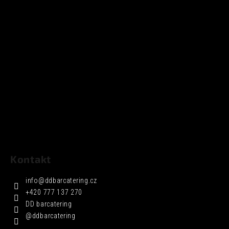
Kontakt
info
@
ddbarcatering.cz
+420 777 137 270
DD barcatering
@ddbarcatering