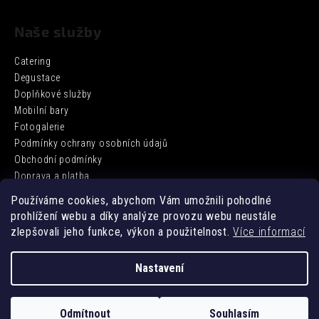
Naše služby
Catering
Degustace
Doplňkové služby
Mobilní bary
Fotogalerie
Podmínky ochrany osobních údajů
Obchodní podmínky
Doprava a platba
Používáme cookies, abychom Vám umožnili pohodlné
prohlížení webu a díky analýze provozu webu neustále
Facebook
zlepšovali jeho funkce, výkon a použitelnost.
Více informací
Nastavení
Vytvořil Shoptet
Odmítnout
Souhlasím
Copyright 2026
DD BARCATERING
. Všechna práva vyhrazena.