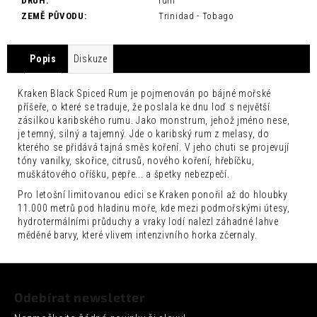
č
DRUH
:
rum
u
ZEMĚ PŮVODU
:
Trinidad - Tobago
j
e
Popis
Diskuze
m
e
Kraken Black Spiced Rum je pojmenován po bájné mořské
příšeře, o které se traduje, že poslala ke dnu loď s největší
ARTISAN
TOKYO
zásilkou karibského rumu. Jako monstrum, jehož jméno nese,
YUZU
je temný, silný a tajemný. Jde o karibský rum z melasy, do
TONIC
kterého se přidává tajná směs koření. V jeho chuti se projevují
0,2L
tóny vanilky, skořice, citrusů, nového koření, hřebíčku,
muškátového oříšku, pepře... a špetky nebezpečí.
35
Kč
Pro letošní limitovanou edici se Kraken ponořil až do hloubky
11.000 metrů pod hladinu moře, kde mezi podmořskými útesy,
hydrotermálními průduchy a vraky lodí nalezl záhadné lahve
měděné barvy, které vlivem intenzivního horka zčernaly.
Z
á
Odebírat newsletter
p