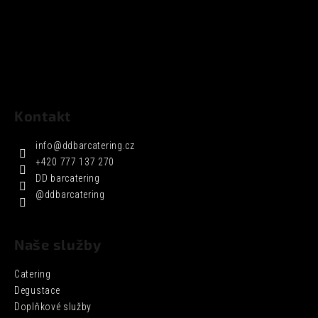
Kontakt
info
@
ddbarcatering.cz
+420 777 137 270
DD barcatering
@ddbarcatering
Naše služby
Catering
Degustace
Doplňkové služby