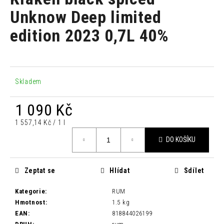
je
a
0,0
Unknow Deep limited
z
j
edition 2023 0,7L 40%
5
í
hvězdiček.
t
?
Skladem
1 090 Kč
HLEDAT
Měrná
1 557,14 Kč / 1 l
cena:
DO KOŠÍKU
D
o
Zeptat se
Hlídat
Sdílet
p
o
Kategorie
:
RUM
r
Hmotnost
:
1.5 kg
u
EAN
:
818844026199