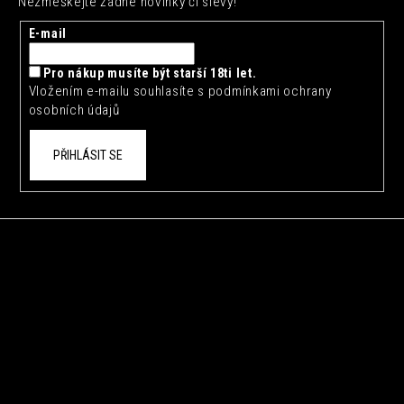
Nezmeškejte žádné novinky či slevy!
a
t
E-mail
í
Pro nákup musíte být starší 18ti let.
Vložením e-mailu souhlasíte s
podmínkami ochrany
osobních údajů
PŘIHLÁSIT SE