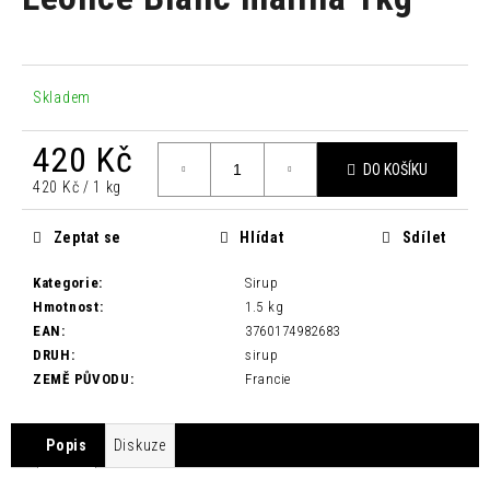
je
a
0,0
z
j
5
í
hvězdiček.
Skladem
t
?
420 Kč
DO KOŠÍKU
Měrná
420 Kč / 1 kg
cena:
Zeptat se
Hlídat
Sdílet
HLEDAT
Kategorie
:
Sirup
Hmotnost
:
1.5 kg
EAN
:
3760174982683
D
DRUH
:
sirup
o
ZEMĚ PŮVODU
:
Francie
p
o
r
Popis
Diskuze
u