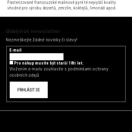
č
Pasterizované francouzské malinové pyré té nejvyšší kvality
u
vhodné pro výrobu dezertů, zmrzlin, koktejlů, limonád apod.
j
Z
e
m
á
Odebírat newsletter
e
p
Nezmeškejte žádné novinky či slevy!
a
ARTISAN
t
TOKYO
E-mail
YUZU
í
TONIC
Pro nákup musíte být starší 18ti let.
0,2L
Vložením e-mailu souhlasíte s
podmínkami ochrany
35
osobních údajů
Kč
PŘIHLÁSIT SE