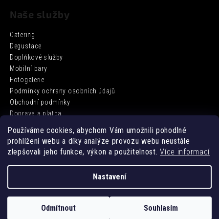
Naše služby
Catering
Degustace
Doplňkové služby
Mobilní bary
Fotogalerie
Podmínky ochrany osobních údajů
Obchodní podmínky
Doprava a platba
Používáme cookies, abychom Vám umožnili pohodlné
prohlížení webu a díky analýze provozu webu neustále
Facebook
zlepšovali jeho funkce, výkon a použitelnost.
Více informací
Nastavení
Vytvořil Shoptet
Odmítnout
Souhlasím
Copyright 2026
DD BARCATERING
. Všechna práva vyhrazena.