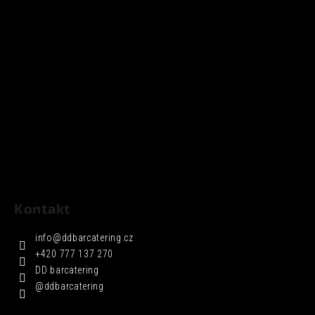
Kontakt
info
@
ddbarcatering.cz
+420 777 137 270
DD barcatering
@ddbarcatering