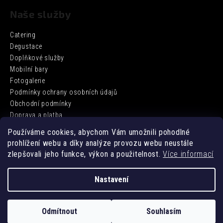
Naše služby
Catering
Degustace
Doplňkové služby
Mobilní bary
Fotogalerie
Podmínky ochrany osobních údajů
Obchodní podmínky
Doprava a platba
Používáme cookies, abychom Vám umožnili pohodlné
prohlížení webu a díky analýze provozu webu neustále
Facebook
zlepšovali jeho funkce, výkon a použitelnost.
Více informací
Nastavení
Vytvořil Shoptet
Odmítnout
Souhlasím
Copyright 2026
DD BARCATERING
. Všechna práva vyhrazena.