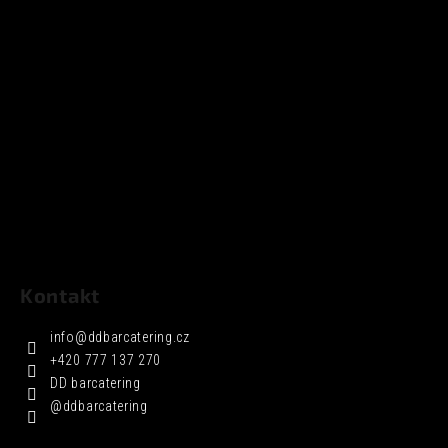
Kontakt
info
@
ddbarcatering.cz
+420 777 137 270
DD barcatering
@ddbarcatering