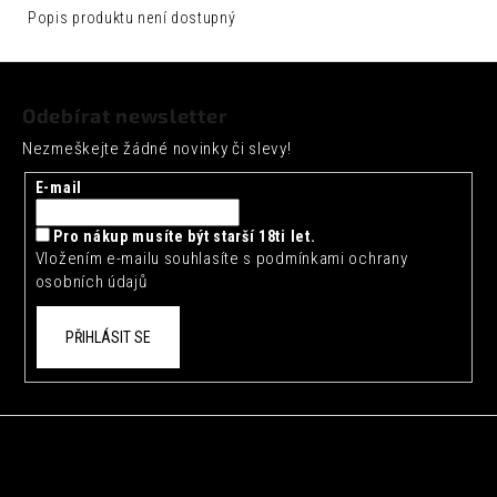
č
Popis produktu není dostupný
u
j
Z
e
á
m
Odebírat newsletter
e
p
Nezmeškejte žádné novinky či slevy!
a
ARTISAN
t
TOKYO
E-mail
YUZU
í
TONIC
Pro nákup musíte být starší 18ti let.
0,2L
Vložením e-mailu souhlasíte s
podmínkami ochrany
35
osobních údajů
Kč
PŘIHLÁSIT SE