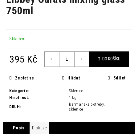
je
a
0,0
750ml
z
j
5
í
hvězdiček.
t
?
Skladem
395 Kč
DO KOŠÍKU
Měrná
HLEDAT
cena:
Zeptat se
Hlídat
Sdílet
Kategorie
:
Sklenice
D
Hmotnost
:
1 kg
o
barmanské potřeby,
DRUH
:
sklenice
p
o
r
Popis
Diskuze
u