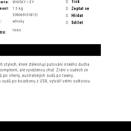
Tisk
orie
:
WHISKY / EY
nost
:
1.5 kg
Zeptat se
5390691018121
Hlídat
H
:
whisky
Sdílet
Irsko
ODU
:
h stylech, které ztělesňují putování irského ducha.
 komplexní, ale vyváženou chuť. Zrání v sudech ze
dů po sherry, australských sudů po tawny,
 sudů po bourbonu z USA, vytváří velmi světovou