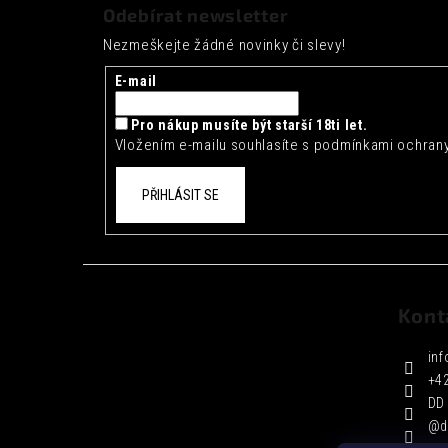
á
Odebírat newsletter
p
Nezmeškejte žádné novinky či slevy!
a
t
E-mail
í
Pro nákup musíte být starší 18ti let.
Vložením e-mailu souhlasíte s
podmínkami ochrany
PŘIHLÁSIT SE
Kont
inf
+4
DD 
@d