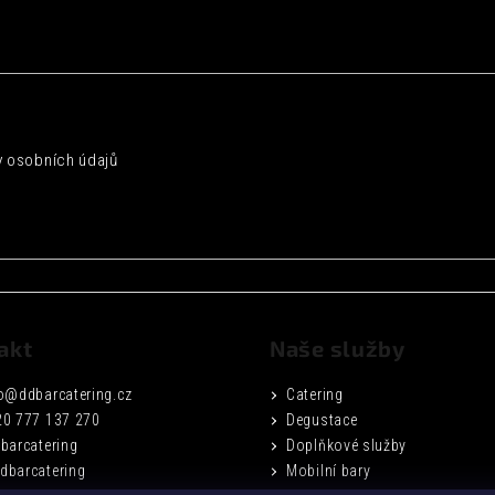
 osobních údajů
akt
Naše služby
o
@
ddbarcatering.cz
Catering
20 777 137 270
Degustace
barcatering
Doplňkové služby
dbarcatering
Mobilní bary