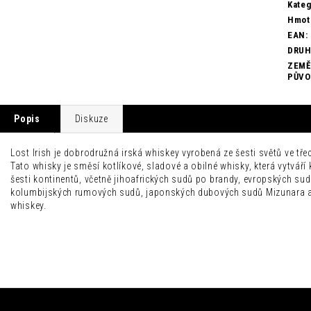
Kateg
Hmot
EAN
:
DRU
ZEMĚ
PŮV
Popis
Diskuze
Lost Irish je dobrodružná irská whiskey vyrobená ze šesti světů ve třec
Tato whisky je směsí kotlíkové, sladové a obilné whisky, která vytváří
šesti kontinentů, včetně jihoafrických sudů po brandy, evropských su
kolumbijských rumových sudů, japonských dubových sudů Mizunara a
whiskey.