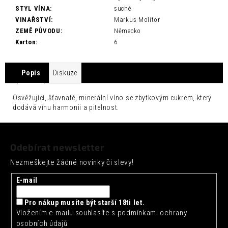
č
STYL VÍNA
:
suché
u
VINAŘSTVÍ
:
Markus Molitor
j
ZEMĚ PŮVODU
:
Německo
e
Karton
:
6
m
e
Popis
Diskuze
SEICHA
MATCHA
LIMETKA
Osvěžující, šťavnaté, minerální víno se zbytkovým cukrem, který
0,33L
dodává vínu harmonii a pitelnost.
42
Z
Kč
á
Odebírat newsletter
p
Nezmeškejte žádné novinky či slevy!
a
t
E-mail
í
Pro nákup musíte být starší 18ti let.
Vložením e-mailu souhlasíte s
podmínkami ochrany
osobních údajů