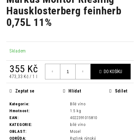
je
a
0,0
Hausklosterberg feinherb
z
j
0,75L 11%
5
í
hvězdiček.
t
?
Skladem
355 Kč
DO KOŠÍKU
HLEDAT
Měrná
473,33 Kč / 1 l
cena:
Zeptat se
Hlídat
Sdílet
D
Kategorie
:
Bílé víno
o
Hmotnost
:
1.5 kg
p
EAN
:
4022391015810
o
KATEGORIE
:
bílé víno
r
OBLAST
:
Mosel
u
ODRŮDA
:
Ryzlink rýnský