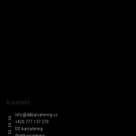
Kontakt
info
@
ddbarcatering.cz
+420 777 137 270
DD barcatering
@ddbarcatering