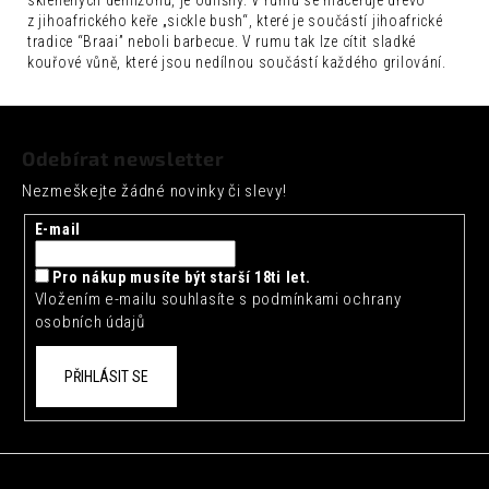
z jihoafrického keře „sickle bush“, které je součástí jihoafrické
tradice “Braai” neboli barbecue. V rumu tak lze cítit sladké
kouřové vůně, které jsou nedílnou součástí každého grilování.
Z
á
Odebírat newsletter
p
Nezmeškejte žádné novinky či slevy!
a
t
E-mail
í
Pro nákup musíte být starší 18ti let.
Vložením e-mailu souhlasíte s
podmínkami ochrany
osobních údajů
PŘIHLÁSIT SE