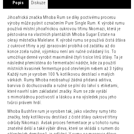
č
Popis
Diskuze
u
j
Jihoafrická značka Mhoba Rum se díky poctivému procesu
e
výroby může pyšnit označením Pure Single Rum. K výrobě rumu
m
používá místní jihoafrickou cukrovou třtinu Nkomazi, která je
e
pěstována na vlastních plantážích Mhoba Sugar Estate na
okraji městečka Malelane. K výrobě rumu se používá čistá šťáva
SEICHA
z cukrové třtiny a její zpracování probíhá od začátku až do
MATCHA
konce zcela ručně, výjimkou není ani ručně ovládaný lis. To
GRAPEFRUIT
umožňuje denně vyrobit maximálně čtyři tisíce litrů šťávy. Ta je
0,33L
následně přemístěna do fermentační nádrže, kde za použití
místních kvasinek fermentuje pod otevřeným nebem až 3 týdny.
42
Kč
Každý rum je vyroben 100 % kotlíkovou destilací v malých
várkách. Rumy Mhoba neobsahují žádná přidaná aditiva,
barviva či dochucovadla a ručně se plní do lahví s etiketami,
které navrhl sám zakladatel značky. Rum se zde vyrábí
s mimořádnou poctivostí a láskou a na výsledek jsou jeho
tvůrci právem hrdí.
Mhoba Bushfire rum je vyroben tak, jako všechny rumy této
značky, tedy kotlíkovou destilací z čisté šťávy cukrové třtiny
odrůdy Nikomazi. Avšak proces fermentace je u tohoto rumu
znatelně delší a také výběr dřeva, které se vkládá s rumem do
skleněných demižonů, je odlišný. V rumu se maceruje dřevo