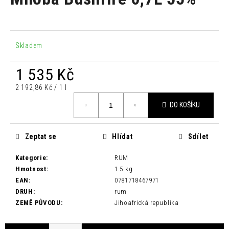
je
a
0,0
z
j
5
í
hvězdiček.
Skladem
t
?
1 535 Kč
Měrná
2 192,86 Kč / 1 l
cena:
DO KOŠÍKU
HLEDAT
Zeptat se
Hlídat
Sdílet
Kategorie
:
RUM
D
Hmotnost
:
1.5 kg
o
EAN
:
0781718467971
p
DRUH
:
rum
o
ZEMĚ PŮVODU
:
Jihoafrická republika
r
u