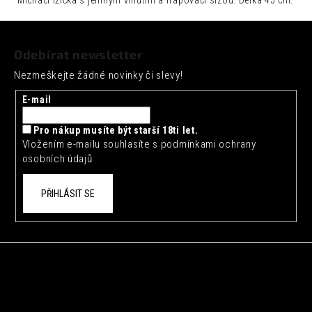
č
u
Z
j
á
e
Odebírat newsletter
p
m
Nezmeškejte žádné novinky či slevy!
e
a
t
E-mail
SEICHA
í
MATCHA
LIMETKA
Pro nákup musíte být starší 18ti let.
0,33L
Vložením e-mailu souhlasíte s
podmínkami ochrany
osobních údajů
42
Kč
PŘIHLÁSIT SE