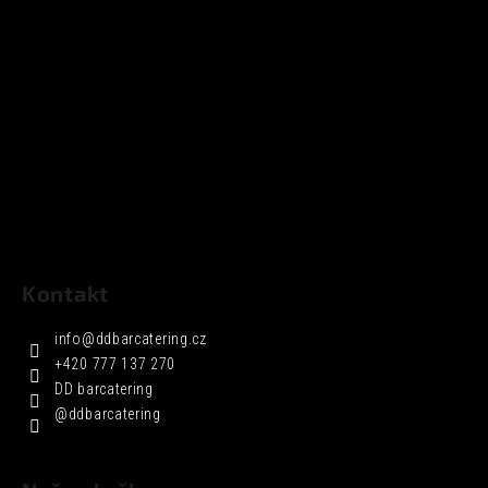
Kontakt
info
@
ddbarcatering.cz
+420 777 137 270
DD barcatering
@ddbarcatering