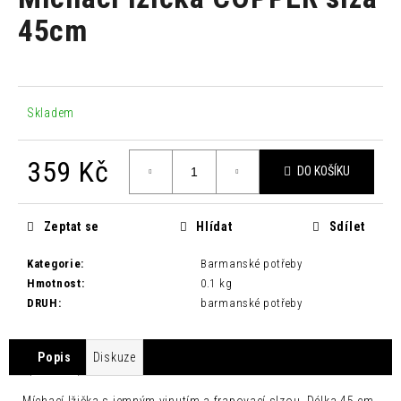
je
a
0,0
45cm
z
j
5
í
hvězdiček.
t
?
Skladem
359 Kč
DO KOŠÍKU
Měrná
HLEDAT
cena:
Zeptat se
Hlídat
Sdílet
Kategorie
:
Barmanské potřeby
D
Hmotnost
:
0.1 kg
o
DRUH
:
barmanské potřeby
p
o
Popis
Diskuze
r
u
Míchací lžička s jemným vinutím a frapovací slzou. Délka 45 cm.