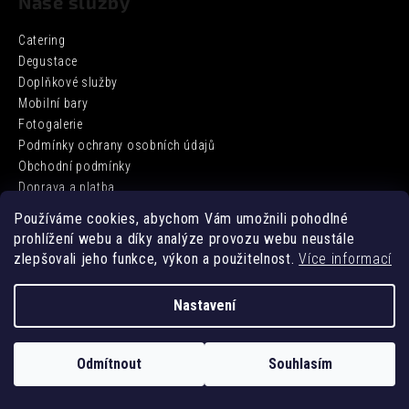
Naše služby
Catering
Degustace
Doplňkové služby
Mobilní bary
Fotogalerie
Podmínky ochrany osobních údajů
Obchodní podmínky
Doprava a platba
Používáme cookies, abychom Vám umožnili pohodlné
prohlížení webu a díky analýze provozu webu neustále
Facebook
zlepšovali jeho funkce, výkon a použitelnost.
Více informací
Nastavení
Vytvořil Shoptet
Odmítnout
Souhlasím
Copyright 2026
DD BARCATERING
. Všechna práva vyhrazena.