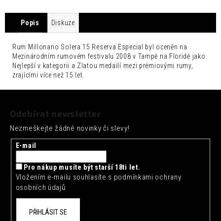
č
u
j
Popis
Diskuze
e
m
Rum Millonario Solera 15 Reserva Especial byl oceněn na
e
Mezinárodním rumovém festivalu 2008 v Tampě na Floridě jako
Nejlepší v kategorii a Zlatou medailí mezi prémiovými rumy,
FENTIMANS
zrajícími více než 15 let.
CURIOSITY
COLA
Z
0,275L
á
Odebírat newsletter
52
p
Kč
Nezmeškejte žádné novinky či slevy!
a
t
E-mail
í
Pro nákup musíte být starší 18ti let.
Vložením e-mailu souhlasíte s
podmínkami ochrany
osobních údajů
PŘIHLÁSIT SE