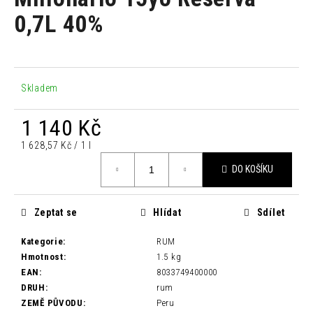
je
a
0,0
0,7L 40%
z
j
5
í
hvězdiček.
t
?
Skladem
1 140 Kč
Měrná
1 628,57 Kč / 1 l
cena:
HLEDAT
DO KOŠÍKU
Zeptat se
Hlídat
Sdílet
D
o
Kategorie
:
RUM
p
Hmotnost
:
1.5 kg
o
EAN
:
8033749400000
r
DRUH
:
rum
u
ZEMĚ PŮVODU
:
Peru