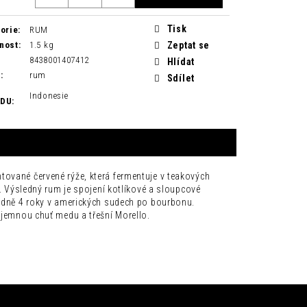
Tisk
orie
:
RUM
nost
:
1.5 kg
Zeptat se
8438001407412
Hlídat
H
:
rum
Sdílet
Indonesie
ODU
:
tované červené rýže, která fermentuje v teakových
h. Výsledný rum je spojení kotlíkové a sloupcové
ledně 4 roky v amerických sudech po bourbonu.
íjemnou chuť medu a třešní Morello.