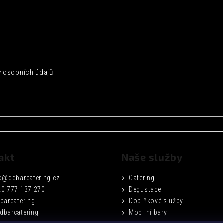
 osobních údajů
akt
Naše služby
o
@
ddbarcatering.cz
Catering
20 777 137 270
Degustace
barcatering
Doplňkové služby
dbarcatering
Mobilní bary