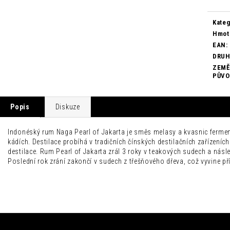
Kateg
Hmot
EAN
:
DRU
ZEMĚ
PŮV
Popis
Diskuze
Indonéský rum Naga Pearl of Jakarta je směs melasy a kvasnic fermen
kádích. Destilace probíhá v tradičních čínských destilačních zařízeníc
destilace. Rum Pearl of Jakarta zrál 3 roky v teakových sudech a nás
Poslední rok zrání zakončí v sudech z třešňového dřeva, což vyvine př