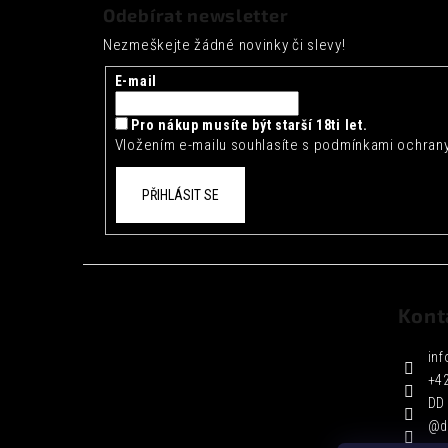
á
Odebírat newsletter
p
Nezmeškejte žádné novinky či slevy!
a
t
E-mail
í
Pro nákup musíte být starší 18ti let.
Vložením e-mailu souhlasíte s
podmínkami ochrany
PŘIHLÁSIT SE
Kont
inf
+4
DD 
@d