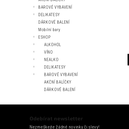
l
BAROVÉ VYBAVENÍ
DELIKATESY
DÁRKOVÉ BALENÍ
Mobilní bary
ESHOP
ALKOHOL
VÍNO
NEALKO
DELIKATESY
BAROVÉ VYBAVENÍ
AKČNÍ BALÍČKY
DÁRKOVÉ BALENÍ
Z
á
Odebírat newsletter
p
Nezmeškejte žádné novinky či slevy!