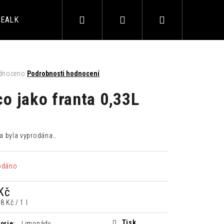
Hledat
Přihlášení
Nákupní
EALKO
ALKOHOL
AKČNÍ BALÍČKY
BAROVÉ 
košík
né
dnoceno
Podrobnosti hodnocení
ení
tu
o jako franta 0,33L
a byla vyprodána…
ek.
LIMETKA 0,33L
odáno
Kč
á
8 Kč / 1 l
Tisk
orie
:
Limonády