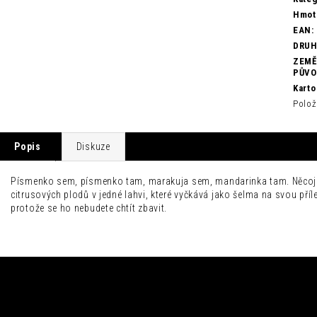
Hmot
EAN
:
DRU
ZEMĚ
PŮV
Karto
Polož
Popis
Diskuze
Písmenko sem, písmenko tam, marakuja sem, mandarinka tam. Něcojak
citrusových plodů v jedné lahvi, které vyčkává jako šelma na svou příleži
protože se ho nebudete chtít zbavit.