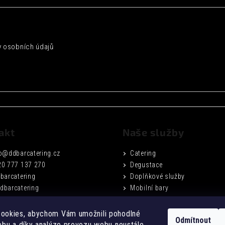
 osobních údajů
akt
Naše služby
o
@
ddbarcatering.cz
Catering
20 777 137 270
Degustace
barcatering
Doplňkové služby
dbarcatering
Mobilní bary
Fotogalerie
Podmínky ochrany osobních ú
ookies, abychom Vám umožnili pohodlné
Odmítnout
Obchodní podmínky
ebu a díky analýze provozu webu neustále