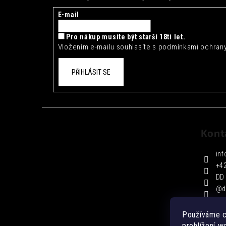
a
t
E-mail
í
Pro nákup musíte být starší 18ti let.
Vložením e-mailu souhlasíte s
podmínkami ochrany
PŘIHLÁSIT SE
Kont
inf
+4
DD 
@d
Používáme c
prohlížení w