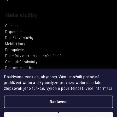
Naše služby
Catering
Degustace
Doplňkové služby
Mobilní bary
Fotogalerie
Podmínky ochrany osobních údajů
Obchodní podmínky
Doprava a platba
Používáme cookies, abychom Vám umožnili pohodlné
prohlížení webu a díky analýze provozu webu neustále
Facebook
zlepšovali jeho funkce, výkon a použitelnost.
Více informací
Nastavení
Vytvořil Shoptet