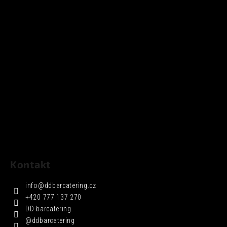
Kontakt
info
@
ddbarcatering.cz
+420 777 137 270
DD barcatering
@ddbarcatering