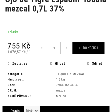
je
a
0,0
mezcal 0,7L 37%
z
j
5
í
hvězdiček.
t
?
Skladem
755 Kč
DO KOŠÍKU
Měrná
1 078,57 Kč / 1 l
cena:
HLEDAT
Zeptat se
Hlídat
Sdílet
Kategorie
:
TEQUILA a MEZCAL
D
Hmotnost
:
1.5 kg
o
EAN
:
7503016693004
p
DRUH
:
mezcal
o
ZEMĚ PŮVODU
:
Mexico
r
u
Popis
Diskuze