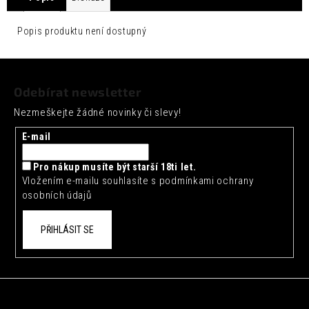
č
u
j
Popis produktu není dostupný
e
m
Z
e
á
Odebírat newsletter
p
ARTISAN
Nezmeškejte žádné novinky či slevy!
a
TOKYO
YUZU
t
E-mail
TONIC
0,2L
í
Pro nákup musíte být starší 18ti let.
35
Vložením e-mailu souhlasíte s
podmínkami ochrany
Kč
osobních údajů
PŘIHLÁSIT SE