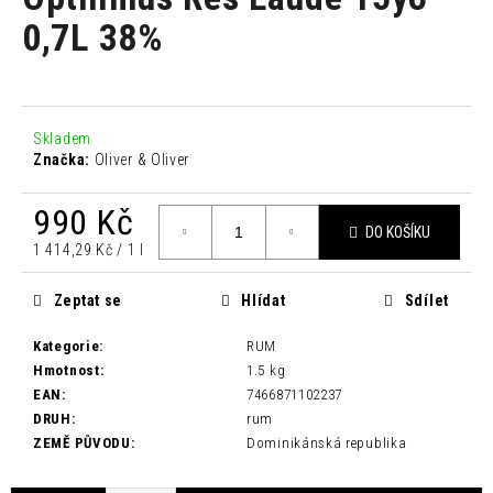
je
a
0,0
0,7L 38%
z
j
5
í
hvězdiček.
t
?
Skladem
Značka:
Oliver & Oliver
990 Kč
DO KOŠÍKU
Měrná
1 414,29 Kč / 1 l
HLEDAT
cena:
Zeptat se
Hlídat
Sdílet
Kategorie
:
RUM
D
Hmotnost
:
1.5 kg
o
EAN
:
7466871102237
p
DRUH
:
rum
o
ZEMĚ PŮVODU
:
Dominikánská republika
r
u