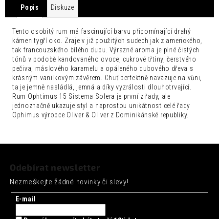
č
Popis
Diskuze
u
j
Tento osobitý rum má fascinující barvu připomínající drahý
e
kámen tygří oko. Zraje v již použitých sudech jak z amerického,
m
tak francouzského bílého dubu. Výrazné aroma je plné čistých
e
tónů v podobě kandovaného ovoce, cukrové třtiny, čerstvého
pečiva, máslového karamelu a opáleného dubového dřeva s
ARTISAN
krásným vanilkovým závěrem. Chuť perfektně navazuje na vůni,
TOKYO
ta je jemně nasládlá, jemná a díky vyzrálosti dlouhotrvající.
YUZU
Rum Ophtimus 15 Sistema Solera je první z řady, ale
TONIC
jednoznačně ukazuje styl a naprostou unikátnost celé řady
0,2L
Ophimus výrobce Oliver & Oliver z Dominikánské republiky.
35
Kč
Z
á
Odebírat newsletter
p
Nezmeškejte žádné novinky či slevy!
a
t
E-mail
í