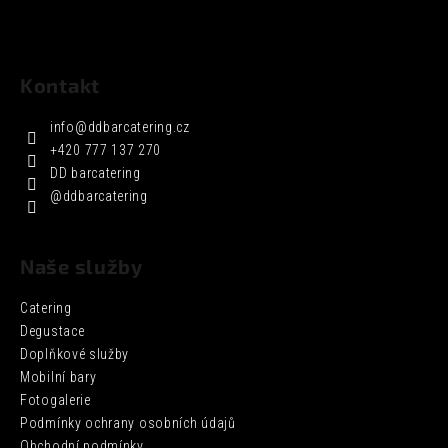
Kontakt
info
@
ddbarcatering.cz
+420 777 137 270
DD barcatering
@ddbarcatering
Naše služby
Catering
Degustace
Doplňkové služby
Mobilní bary
Fotogalerie
Podmínky ochrany osobních údajů
Obchodní podmínky