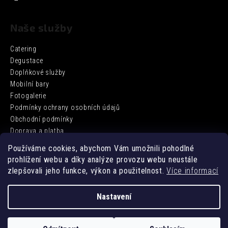
Naše služby
Catering
Degustace
Doplňkové služby
Mobilní bary
Fotogalerie
Podmínky ochrany osobních údajů
Obchodní podmínky
Doprava a platba
Používáme cookies, abychom Vám umožnili pohodlné
prohlížení webu a díky analýze provozu webu neustále
Facebook
zlepšovali jeho funkce, výkon a použitelnost.
Více informací
Nastavení
Vytvořil Shoptet