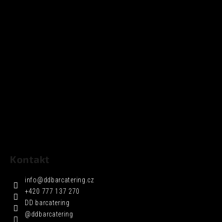
Kontakt
info
@
ddbarcatering.cz
+420 777 137 270
DD barcatering
@ddbarcatering