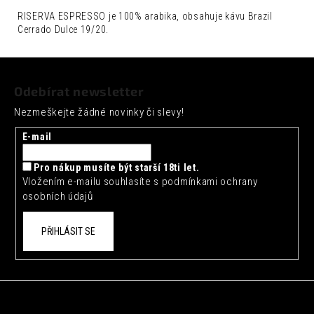
č
u
RISERVA ESPRESSO je 100% arabika, obsahuje kávu Brazil
Cerrado Dulce 19/20.
j
e
Z
m
e
á
Odebírat newsletter
p
ARTISAN
Nezmeškejte žádné novinky či slevy!
a
TOKYO
YUZU
t
E-mail
TONIC
í
0,2L
Pro nákup musíte být starší 18ti let.
35
Vložením e-mailu souhlasíte s
podmínkami ochrany
Kč
osobních údajů
PŘIHLÁSIT SE