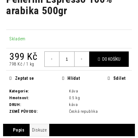
je
a
0,0
arabika 500gr
z
j
5
í
hvězdiček.
t
?
Skladem
399 Kč
DO KOŠÍKU
Měrná
798 Kč / 1 kg
cena:
HLEDAT
Zeptat se
Hlídat
Sdílet
Kategorie
:
Káva
D
Hmotnost
:
0.5 kg
o
DRUH
:
káva
p
ZEMĚ PŮVODU
:
Česká republika
o
r
Popis
Diskuze
u