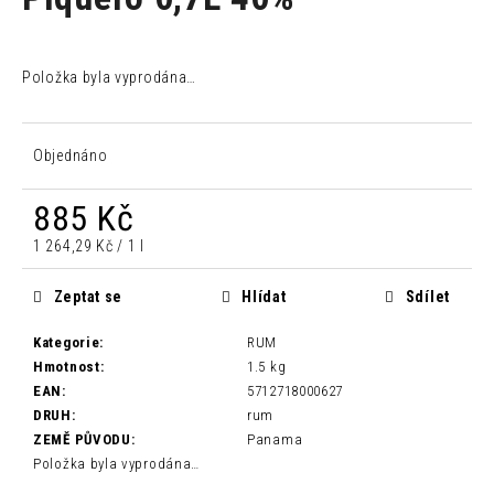
je
a
0,0
z
j
5
Položka byla vyprodána…
í
hvězdiček.
t
?
Objednáno
885 Kč
Měrná
1 264,29 Kč / 1 l
HLEDAT
cena:
Zeptat se
Hlídat
Sdílet
Kategorie
:
RUM
D
Hmotnost
:
1.5 kg
o
EAN
:
5712718000627
p
DRUH
:
rum
o
ZEMĚ PŮVODU
:
Panama
r
Položka byla vyprodána…
u