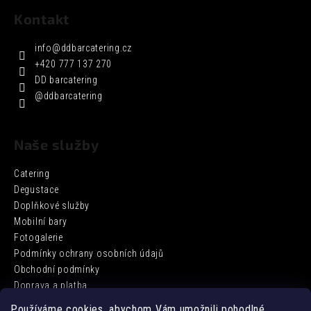
Kontakt
info
@
ddbarcatering.cz
+420 777 137 270
DD barcatering
@ddbarcatering
Naše služby
Catering
Degustace
Doplňkové služby
Mobilní bary
Fotogalerie
Podmínky ochrany osobních údajů
Obchodní podmínky
Doprava a platba
Používáme cookies, abychom Vám umožnili pohodlné