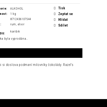
Tisk
orie
:
ALKOHOL
nost
:
1 kg
Zeptat se
8712436107544
Hlídat
H
:
rum, elixir
Sdílet
karibik
ODU
:
ka byla vyprodána…
i si doslova podmaní milovníky čokolády. Razel's