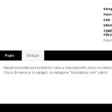
cena:
Kateg
Hmot
EAN
:
DRU
ZEMĚ
PŮV
Polož
Popis
Diskuze
Návyková kombinace kvalitního rumu a čokoládového dortu ve sklenic
Choco Brownie je to nejlepší, co kategorie "čokoládový rum" nabízí.