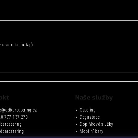
 osobních údajů
akt
Naše služby
o
@
ddbarcatering.cz
Catering
20 777 137 270
Degustace
barcatering
Doplňkové služby
dbarcatering
Mobilní bary