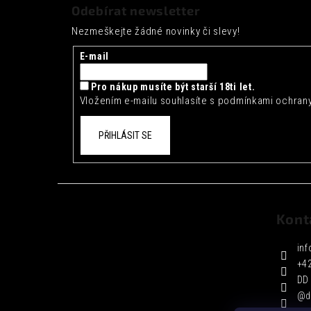
á
Odebírat newsletter
p
Nezmeškejte žádné novinky či slevy!
a
t
E-mail
í
Pro nákup musíte být starší 18ti let.
Vložením e-mailu souhlasíte s
podmínkami ochrany
PŘIHLÁSIT SE
Kont
inf
+4
DD 
@d