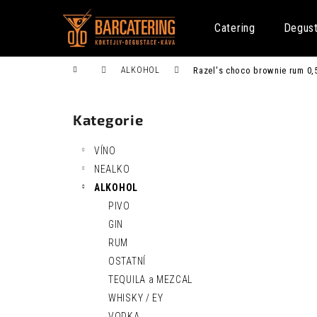
K
Přejít
na
o
Catering
Degus
obsah
Zpět
Zpět
š
do
do
í
Domů
ALKOHOL
Razel's choco brownie rum 0,
k
obchodu
obchodu
P
o
Kategorie
Přeskočit
s
kategorie
t
VÍNO
r
NEALKO
a
ALKOHOL
n
PIVO
n
FENTIMANS CURIOSITY COLA 0,275L
GIN
í
52 Kč
RUM
p
OSTATNÍ
a
TEQUILA a MEZCAL
n
WHISKY / EY
e
VODKA