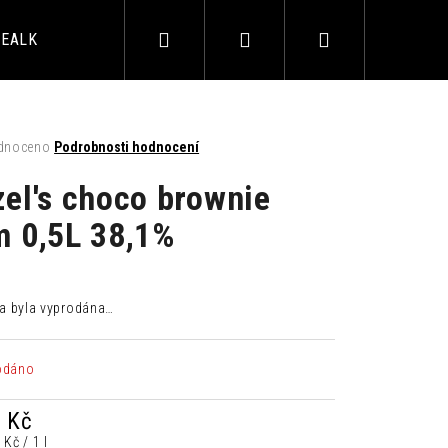
Hledat
Přihlášení
Nákupní
EALKO
ALKOHOL
AKČNÍ BALÍČKY
BAROVÉ 
košík
né
dnoceno
Podrobnosti hodnocení
ení
tu
zel's choco brownie
m 0,5L 38,1%
ek.
a byla vyprodána…
LIMETKA 0,33L
odáno
 Kč
á
 Kč / 1 l