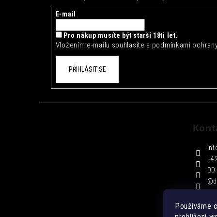
a
t
E-mail
í
Pro nákup musíte být starší 18ti let.
Vložením e-mailu souhlasíte s
podmínkami ochrany
PŘIHLÁSIT SE
Kont
inf
+4
DD 
@d
Používáme c
prohlížení w