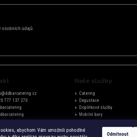
 osobních údajů
akt
Naše služby
o
@
ddbarcatering.cz
Catering
20 777 137 270
Degustace
barcatering
Doplňkové služby
dbarcatering
Mobilní bary
Fotogalerie
Podmínky ochrany osobních ú
ookies, abychom Vám umožnili pohodlné
Odmítnout
Obchodní podmínky
ebu a díky analýze provozu webu neustále