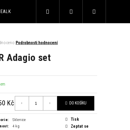
Hledat
Přihlášení
Nákupní
EALKO
ALKOHOL
AKČNÍ BALÍČKY
BAROVÉ 
košík
né
dnoceno
Podrobnosti hodnocení
ení
tu
R Adagio set
ek.
dem
LIMETKA 0,33L
50 Kč
DO KOŠÍKU
á
Tisk
orie
:
Sklenice
nost
:
4 kg
Zeptat se