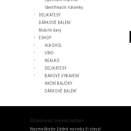
l
Identifikační náramky
DELIKATESY
DÁRKOVÉ BALENÍ
Mobilní bary
ESHOP
ALKOHOL
VÍNO
NEALKO
DELIKATESY
BAROVÉ VYBAVENÍ
AKČNÍ BALÍČKY
DÁRKOVÉ BALENÍ
Z
á
Odebírat newsletter
p
Nezmeškejte žádné novinky či slevy!