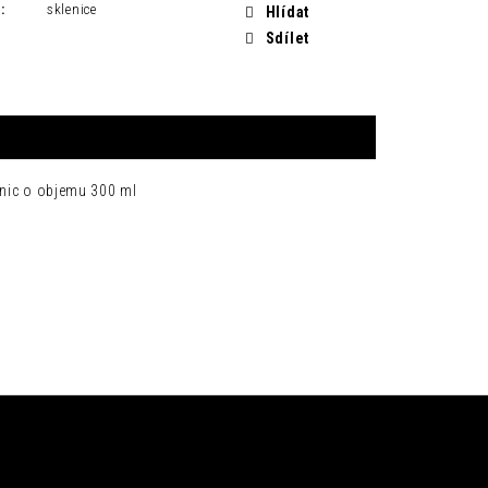
H
:
sklenice
Hlídat
Sdílet
enic o objemu 300 ml