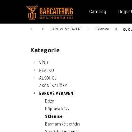
K
Přejít
na
o
Catering
Degus
obsah
Zpět
Zpět
š
do
do
í
Domů
BAROVÉ VYBAVENÍ
Sklenice
RCR 
k
obchodu
obchodu
P
o
Kategorie
Přeskočit
s
kategorie
t
VÍNO
r
NEALKO
a
ALKOHOL
n
AKČNÍ BALÍČKY
n
FENTIMANS CURIOSITY COLA 0,275L
BAROVÉ VYBAVENÍ
í
52 Kč
Dózy
p
Příprava kávy
a
Sklenice
n
Barmanské potřeby
e
Spotřební materiál