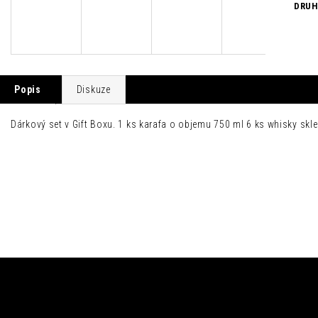
DRU
Popis
Diskuze
Dárkový set v Gift Boxu. 1 ks karafa o objemu 750 ml 6 ks whisky skl