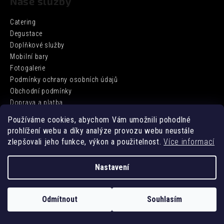
Naše služby
Catering
Degustace
Doplňkové služby
Mobilní bary
Fotogalerie
Podmínky ochrany osobních údajů
Obchodní podmínky
Doprava a platba
Používáme cookies, abychom Vám umožnili pohodlné
prohlížení webu a díky analýze provozu webu neustále
Facebook
zlepšovali jeho funkce, výkon a použitelnost.
Více informací
Nastavení
Vytvořil Shoptet
Odmítnout
Souhlasím
Copyright 2026
DD BARCATERING
. Všechna práva vyhrazena.