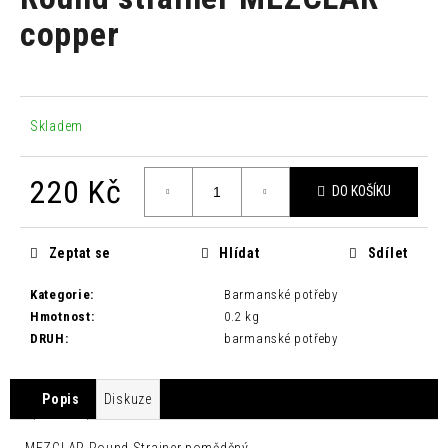
je
a
0,0
copper
z
j
5
í
hvězdiček.
t
?
Skladem
220 Kč
DO KOŠÍKU
Měrná
HLEDAT
cena:
Zeptat se
Hlídat
Sdílet
Kategorie
:
Barmanské potřeby
D
Hmotnost
:
0.2 kg
o
DRUH
:
barmanské potřeby
p
o
Popis
Diskuze
r
u
MEZCLAR Round Strainer poměděný.