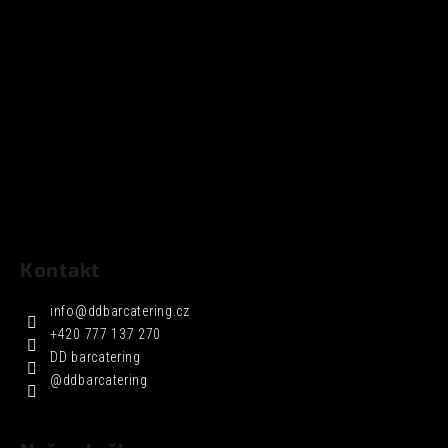
Kontakt
info
@
ddbarcatering.cz
+420 777 137 270
DD barcatering
@ddbarcatering