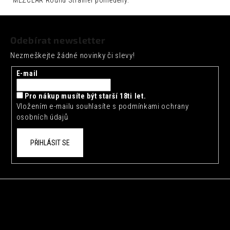
č
u
Z
j
á
e
Odebírat newsletter
p
m
Nezmeškejte žádné novinky či slevy!
e
a
t
E-mail
FENTIMANS
í
CHERRY
COLA
Pro nákup musíte být starší 18ti let.
0,275L
Vložením e-mailu souhlasíte s
podmínkami ochrany
osobních údajů
52
Kč
PŘIHLÁSIT SE