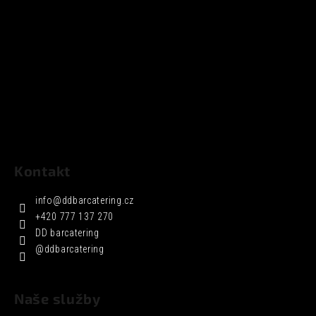
Kontakt
info
@
ddbarcatering.cz
+420 777 137 270
DD barcatering
@ddbarcatering
Naše služby