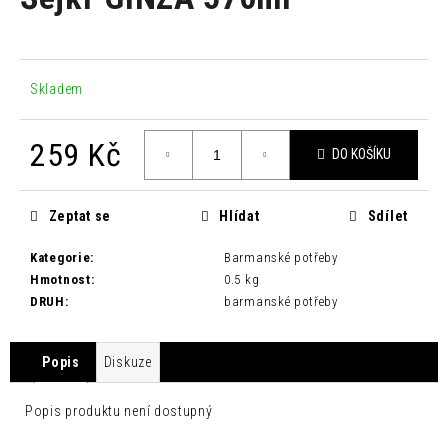
je
a
0,0
z
j
5
í
hvězdiček.
Skladem
t
?
259 Kč
DO KOŠÍKU
Měrná
cena:
Zeptat se
Hlídat
Sdílet
HLEDAT
Kategorie
:
Barmanské potřeby
Hmotnost
:
0.5 kg
DRUH
:
barmanské potřeby
D
o
p
Popis
Diskuze
o
r
Popis produktu není dostupný
u