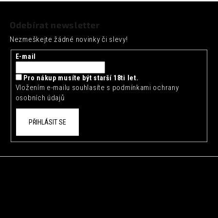
č
Z
u
á
j
Odebírat newsletter
p
e
Nezmeškejte žádné novinky či slevy!
a
m
e
t
E-mail
í
ARTISAN
Pro nákup musíte být starší 18ti let.
TOKYO
Vložením e-mailu souhlasíte s
podmínkami ochrany
YUZU
osobních údajů
TONIC
0,2L
35
PŘIHLÁSIT SE
Kč